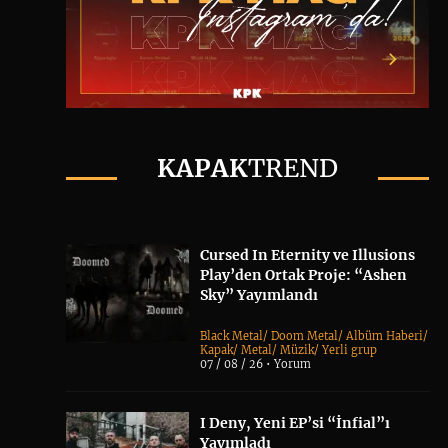
KAPAK
TREND
Cursed In Eternity ve Illusions
Play’den Ortak Proje: “Ashen
Sky” Yayımlandı
Black Metal
/
Doom Metal
/
Albüm Haberi
/
Kapak
/
Metal
/
Müzik
/
Yerli grup
07 / 08 / 26 •
Yorum
I Deny, Yeni EP’si “İnfial”ı
Yayımladı