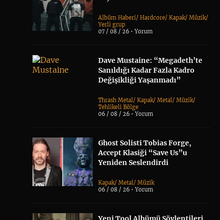
Albüm Haberi
/
Hardcore
/
Kapak
/
Müzik
/
Yerli grup
07 / 08 / 26 •
Yorum
Dave Mustaine: “Megadeth’te
Sanıldığı Kadar Fazla Kadro
Değişikliği Yaşanmadı”
Thrash Metal
/
Kapak
/
Metal
/
Müzik
/
Tehlikeli Bölge
06 / 08 / 26 •
Yorum
Ghost Solisti Tobias Forge,
Accept Klasiği “Save Us”u
Yeniden Seslendirdi
Kapak
/
Metal
/
Müzik
06 / 08 / 26 •
Yorum
Yeni Tool Albümü Söylentileri,