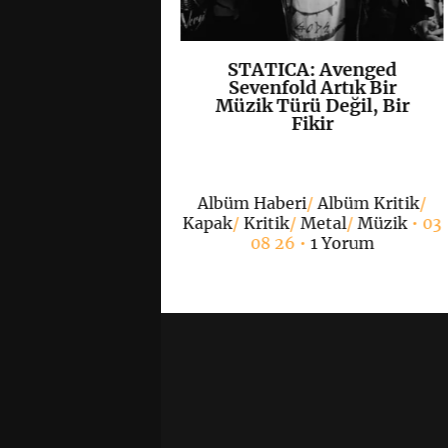
, Yeni EP’si
STATICA: Avenged
K
+
K
+
”ı Yayımladı
Sevenfold Artık Bir
Müzik Türü Değil, Bir
Fikir
/
Hardcore
/
Kapak
/
 grup
• 07 08 26 •
0
Albüm Haberi
/
Albüm Kritik
/
Yorum
Kapak
/
Kritik
/
Metal
/
Müzik
• 03
08 26 •
1 Yorum