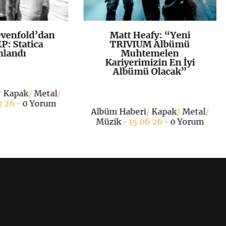
venfold’dan
Matt Heafy: “Yeni
K
+
K
+
P: Statica
TRIVIUM Albümü
nlandı
Muhtemelen
Kariyerimizin En İyi
Albümü Olacak”
/
Kapak
/
Metal
/
7 26 •
0 Yorum
Albüm Haberi
/
Kapak
/
Metal
/
Müzik
• 15 06 26 •
0 Yorum