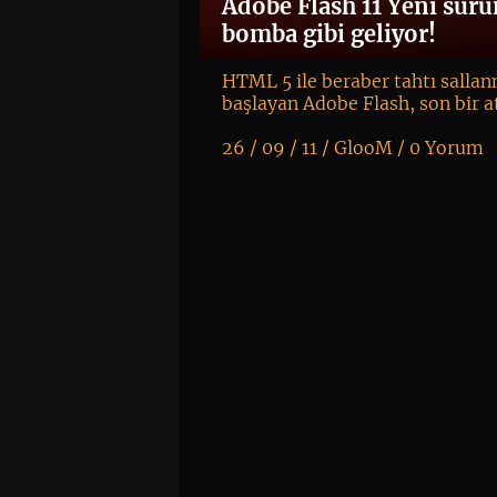
Adobe Flash 11 Yeni sürü
bomba gibi geliyor!
HTML 5 ile beraber tahtı salla
başlayan Adobe Flash, son bir a
26 / 09 / 11 /
GlooM
/
0 Yorum
K
+