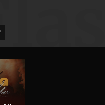
Fla
D