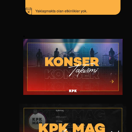
D
Yaklaşmakta olan etkinlikler yok.
Notice