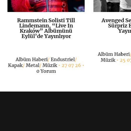
Rammstein Solisti Till
Avenged Se
K
+
Lindemann, “Live In
Sürpriz E
Kraków” Albümünü
Yayı
Eylül’de Yayınlıyor
Albüm Haberi
Albüm Haberi
/
Endustriel
/
Müzik
• 25 0
Kapak
/
Metal
/
Müzik
• 27 07 26 •
0 Yorum