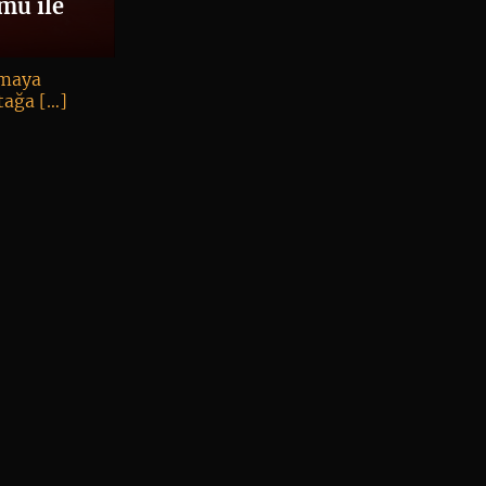
11 3
mü ile
nmaya
tağa […]