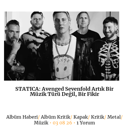
STATICA: Avenged Sevenfold Artık Bir
K
+
Müzik Türü Değil, Bir Fikir
•
Albüm Haberi
/
Albüm Kritik
/
Kapak
/
Kritik
/
Metal
/
Müzik
• 03 08 26 •
1 Yorum