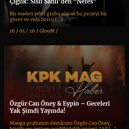
Çığlık: Sisli Sahil’den “Nefes”
Bir maden şehri grubu olarak bu projeyi bir
görev ve vefa borcu […]
16 / 05 / 26 /
GlooM
/
K
+
Özgür Can Öney & Eypio – Geceleri
Yak Şimdi Yayında!
Manga grubunun davulcusu Özgür Can Öney,
büyük ses getiren prodüktörlük projesi “All […]