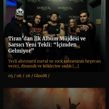
Tiran’dan İlk Albüm Müjdesi ve
Sarsıcı Yeni Tekli: “İçimden
Gelmiyor”
Yerli alternatif metal ve rock sahnesinin heyecan
verici, dinamik ve köklerine sadık […]
05 / 06 / 26 /
GlooM
/
K
+