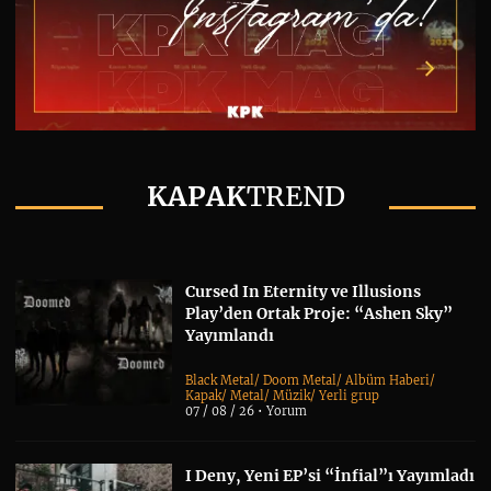
KAPAK
TREND
Cursed In Eternity ve Illusions
Play’den Ortak Proje: “Ashen Sky”
Yayımlandı
Black Metal
/
Doom Metal
/
Albüm Haberi
/
Kapak
/
Metal
/
Müzik
/
Yerli grup
07 / 08 / 26 •
Yorum
I Deny, Yeni EP’si “İnfial”ı Yayımladı