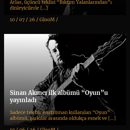
Atlas, üçüncü teklisi “Bıktım Yalanlarından”ı
dinleyicilerle […]
10 / 07 / 26 /
GlooM
/
K
+
Sinan Akıncı ilk albümü “Oyun”u
yayınladı
Sadece tek bir enstrüman kullanılan “Oyun”
albümü, şarkılar arasında oldukça esnek ve […]
10 / 06 / 26 /
GlooM
/