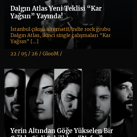
Dalgın Atlas Yeni Teklisi “Kar
Yağsın” Yayında!
İstanbul çıkışlı alternatif/indie rock grubu
Dalgın Atlas, ikinci single çalışmaları “Kar
Yağsın” […]
22 / 05 / 26 /
GlooM
/
K
+
Yerin Altından Göğe Yükselen Bir