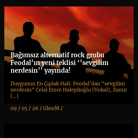
Bağımsız alternatif rock grubu
Feodal’ın yeni teklisi ‘’sevgilim
nerdesin’’ yayında!
Duygunun En Çıplak Hali: Feodal’dan “sevgilim
nerdesin” Celal Emre Haleplioğlu (Vokal), Zamir
[…]
09 / 05 / 26 /
GlooM
/
K
+