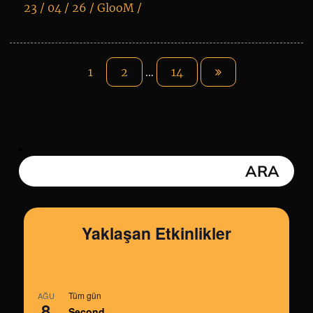
23 / 04 / 26 /
GlooM
/
K
+
1
2
…
14
Yaklaşan Etkinlikler
Tüm gün
AĞU
8
Second