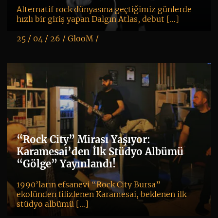
Alternatif rock dünyasına geçtiğimiz günlerde
hızlı bir giriş yapan Dalgın Atlas, debut […]
25 / 04 / 26 /
GlooM
/
K
+
“Rock City” Mirası Yaşıyor:
Karamesai’den İlk Stüdyo Albümü
“Gölge” Yayınlandı!
1990’ların efsanevi “Rock City Bursa”
ekolünden filizlenen Karamesai, beklenen ilk
stüdyo albümü […]