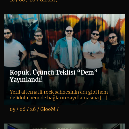
K
+
Kopuk, Üçüncü Teklisi “Dem”
Yayınlandı!
Yerli alternatif rock sahnesinin adı gibi hem
delidolu hem de bağların zayıflamasına […]
05 / 06 / 26 /
GlooM
/
K
+