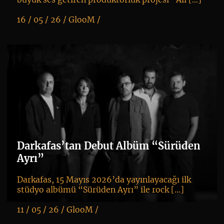
16 / 05 / 26 /
GlooM
/
K
+
Darkafas’tan Debut Albüm “Sürüden
Ayrı”
Darkafas, 15 Mayıs 2026’da yayınlayacağı ilk
stüdyo albümü “Sürüden Ayrı” ile rock […]
11 / 05 / 26 /
GlooM
/
K
+