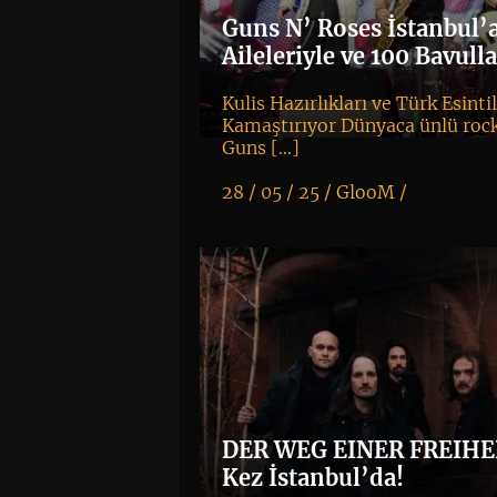
Guns N’ Roses İstanbul’
Aileleriyle ve 100 Bavulla
Kulis Hazırlıkları ve Türk Esinti
Kamaştırıyor Dünyaca ünlü roc
Guns […]
28 / 05 / 25 /
GlooM
/
K
+
DER WEG EINER FREIHEI
Kez İstanbul’da!