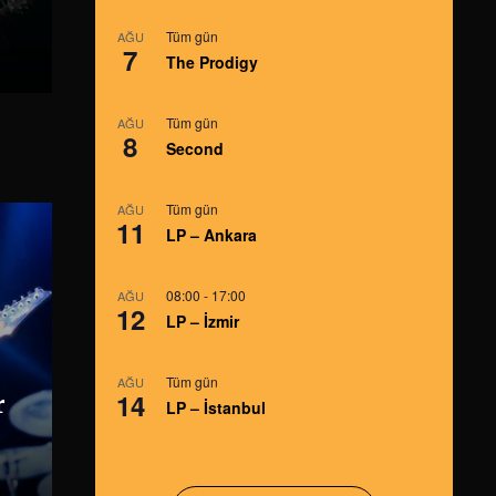
Tüm gün
AĞU
7
The Prodigy
e
Tüm gün
AĞU
8
Second
Tüm gün
AĞU
11
LP – Ankara
08:00
-
17:00
AĞU
12
LP – İzmir
Tüm gün
AĞU
14
r
LP – İstanbul