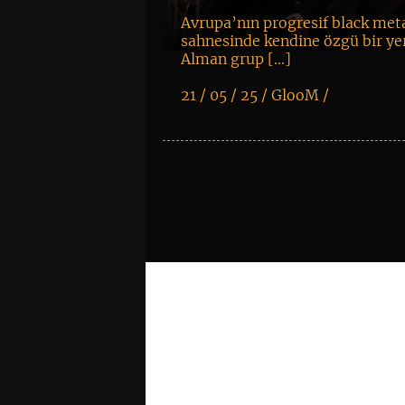
Avrupa’nın progresif black met
sahnesinde kendine özgü bir ye
Alman grup […]
21 / 05 / 25 /
GlooM
/
K
+