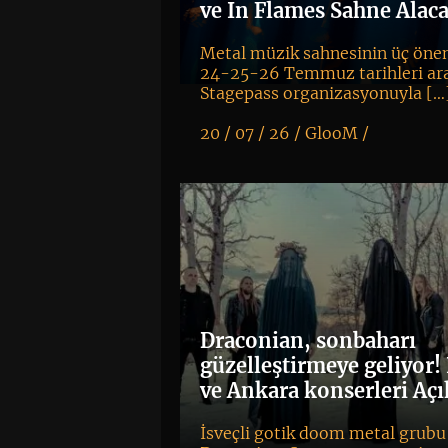
ve In Flames Sahne Alac
Metal müzik sahnesinin üç önem
24-25-26 Temmuz tarihleri ar
Stagepass organizasyonuyla […
20 / 07 / 26 /
GlooM
/
K
+
Draconian, sonbaharı
güzelleştirmeye geliyor!
ve Ankara konserleri Açı
İsveçli gotik doom metal grubu