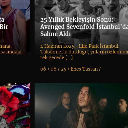
ta
25 Yıllık Bekleyişin Sonu:
Bir
Avenged Sevenfold İstanbul’d
Sahne Aldı
mana,
4 Haziran 2025… Life Park İstanbul.
asasındaki
Takvimlerin durduğu, yılların özlemini
tek gecede […]
06 / 06 / 25 /
Enes Tastan
/
K
+