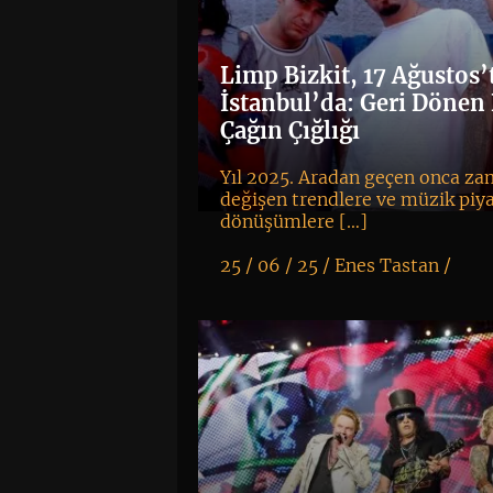
Limp Bizkit, 17 Ağustos’
İstanbul’da: Geri Dönen 
Çağın Çığlığı
Yıl 2025. Aradan geçen onca za
değişen trendlere ve müzik piy
dönüşümlere […]
25 / 06 / 25 /
Enes Tastan
/
K
+