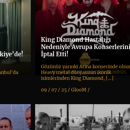
King Diamond Hastalığı
Nedeniyle Avrupa Konserlerin
kiye’de!
İptal Etti!
Gözünüz yarınki Atina konserinde olsu
anbul’da
Heavy metal dünyasının ikonik
isimlerinden King Diamond, […]
09 / 07 / 25 /
GlooM
/
K
+