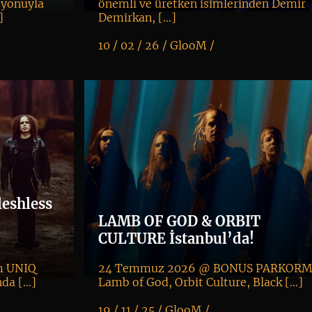
syonuyla
önemli ve üretken isimlerinden Demir
]
Demirkan, […]
10 / 02 / 26 /
GlooM
/
K
+
leshless
LAMB OF GOD & ORBIT
CULTURE İstanbul’da!
m UNIQ
24 Temmuz 2026 @ BONUS PARKOR
nda […]
Lamb of God, Orbit Culture, Black […]
19 / 11 / 25 /
GlooM
/