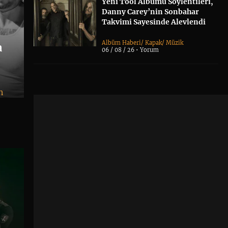
Yeni Tool Albümü Söylentileri,
Danny Carey’nin Sonbahar
Takvimi Sayesinde Alevlendi
Albüm Haberi
/
Kapak
/
Müzik
a
06 / 08 / 26 •
Yorum
n