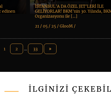
al
İSTANBUL’A DA ÖZEL JET’LERİ İLE
r edinen
GELİYORLAR! BKM’nin 30. Yılında, BK
Organizasyonu ile […]
21 / 05 / 25 /
GlooM
/
K
+
1
2
…
33
İLGİNİZİ ÇEKEBİ