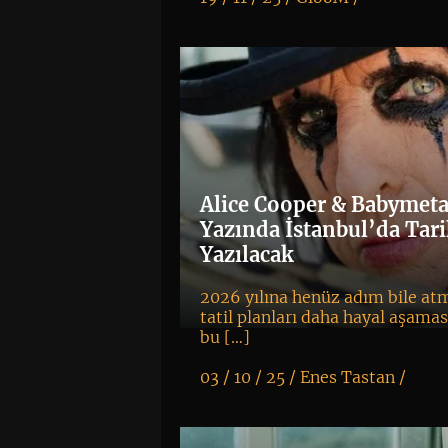
K
+
Alice Cooper & Babymeta
Yazında İstanbul’da Tar
Yazılacak
2026 yılına henüz adım bile a
tatil planları daha hayal aşama
bu […]
03 / 10 / 25 /
Enes Tastan
/
K
+