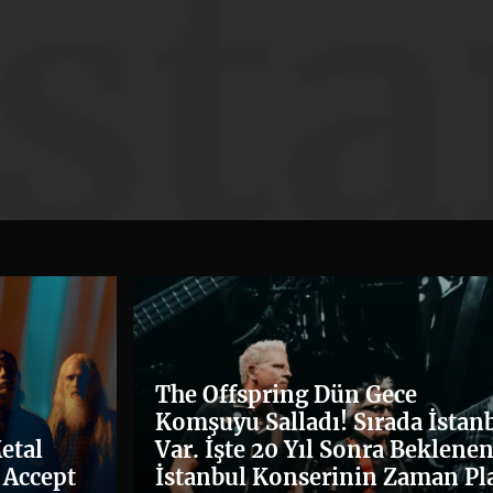
İst
The Offspring Dün Gece
Komşuyu Salladı! Sırada İstan
etal
Var. İşte 20 Yıl Sonra Beklene
 Accept
İstanbul Konserinin Zaman Pl