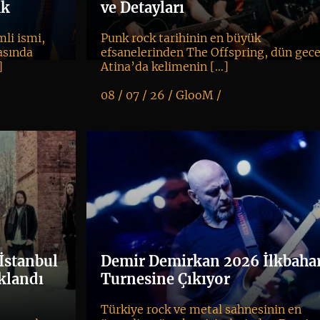
ak
ve Detayları
li ismi,
Punk rock tarihinin en büyük
asında
efsanelerinden The Offspring, dün gec
]
Atina’da kelimenin […]
08 / 07 / 26 /
GlooM
/
K
+
 İstanbul
Demir Demirkan 2026 İlkbaha
klandı
Turnesine Çıkıyor
Türkiye rock ve metal sahnesinin en