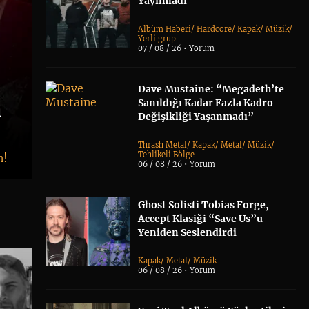
Yayımladı
Albüm Haberi
/
Hardcore
/
Kapak
/
Müzik
/
Yerli grup
07 / 08 / 26 •
Yorum
Dave Mustaine: “Megadeth’te
Sanıldığı Kadar Fazla Kadro
i
Değişikliği Yaşanmadı”
Thrash Metal
/
Kapak
/
Metal
/
Müzik
/
Tehlikeli Bölge
n!
06 / 08 / 26 •
Yorum
Ghost Solisti Tobias Forge,
Accept Klasiği “Save Us”u
Yeniden Seslendirdi
Kapak
/
Metal
/
Müzik
06 / 08 / 26 •
Yorum