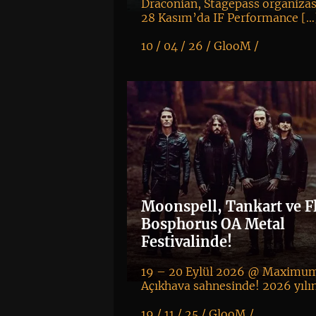
Draconian, Stagepass organiza
28 Kasım’da IF Performance […
10 / 04 / 26 /
GlooM
/
K
+
Moonspell, Tankart ve F
Bosphorus OA Metal
Festivalinde!
19 – 20 Eylül 2026 @ Maximu
Açıkhava sahnesinde! 2026 yılı
19 / 11 / 25 /
GlooM
/