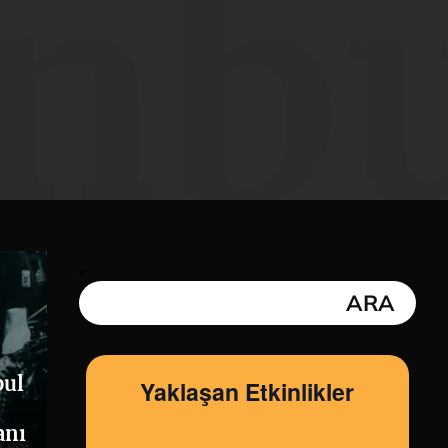
anb
bul
Yaklaşan Etkinlikler
n
anı