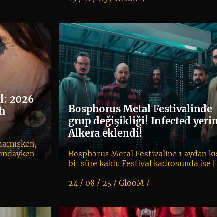
K
+
l: 2026
Bosphorus Metal Festivalinde
ih
grup değişikliği! Infected yeri
Alkera eklendi!
tmamışken,
sındayken
Bosphorus Metal Festivaline 1 aydan kı
bir süre kaldı. Festival kadrosunda ise 
24 / 08 / 25 /
GlooM
/
K
+