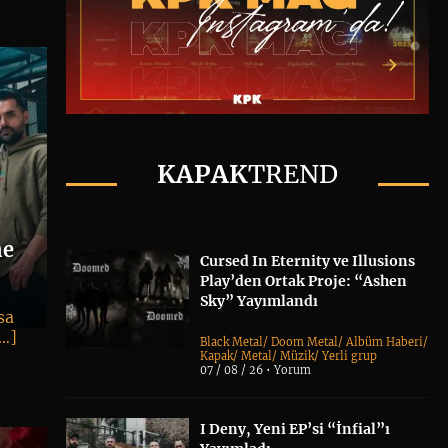
KAPAK
TREND
ne
Cursed In Eternity ve Illusions
Play’den Ortak Proje: “Ashen
Sky” Yayımlandı
sa
[…]
Black Metal
/
Doom Metal
/
Albüm Haberi
/
Kapak
/
Metal
/
Müzik
/
Yerli grup
07 / 08 / 26 •
Yorum
I Deny, Yeni EP’si “İnfial”ı