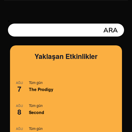
Yaklaşan Etkinlikler
Tüm gün
AĞU
7
The Prodigy
Tüm gün
AĞU
8
Second
Tüm gün
AĞU