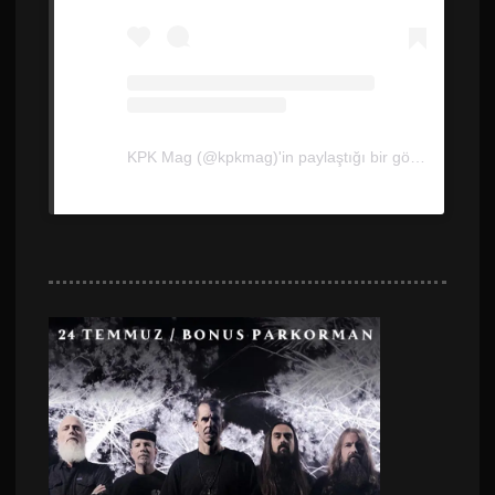
KPK Mag (@kpkmag)'in paylaştığı bir gönderi