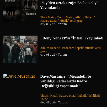
Play’den Ortak Proje: “Ashen Sky”
Yayımlandı
Black Metal
/
Doom Metal
/
Albüm Haberi
/
Kapak
/
Metal
/
Müzik
/
Yerli grup
07 / 08 / 26 •
Yorum
I Deny, Yeni EP’si “İnfial”ı Yayımladı
Albüm Haberi
/
Hardcore
/
Kapak
/
Müzik
/
Yerli
grup
07 / 08 / 26 •
Yorum
Dave Mustaine: “Megadeth’te
Sanıldığı Kadar Fazla Kadro
Değişikliği Yaşanmadı”
Thrash Metal
/
Kapak
/
Metal
/
Müzik
/
Tehlikeli
Bölge
06 / 08 / 26 •
Yorum