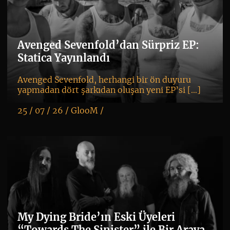
Avenged Sevenfold’dan Sürpriz EP:
Statica Yayınlandı
Avenged Sevenfold, herhangi bir ön duyuru
yapmadan dört şarkıdan oluşan yeni EP’si […]
25 / 07 / 26 /
GlooM
/
K
+
My Dying Bride’ın Eski Üyeleri
“Towards The Sinister” ile Bir Araya