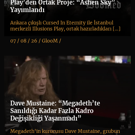
Play’den Ortak Proje: “Ashen Sky”
Yayımlandı
Ankara çıkışlı Cursed In Eternity ile İstanbul
merkezli Illusions Play, ortak hazırladıkları […]
07 / 08 / 26 /
GlooM
/
K
+
Dave Mustaine: “Megadeth’te
Sanıldığı Kadar Fazla Kadro
Değişikliği Yaşanmadı”
Megadeth’in kurucusu Dave Mustaine, grubun