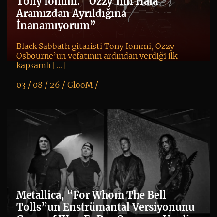
Tony Iommi: “Ozzy’nin Hâlâ
Aramızdan Ayrıldığına
İnanamıyorum”
Black Sabbath gitaristi Tony Iommi, Ozzy
Osbourne’un vefatının ardından verdiği ilk
kapsamlı […]
03 / 08 / 26 /
GlooM
/
K
+
Metallica, “For Whom The Bell
Tolls”un Enstrümantal Versiyonunu