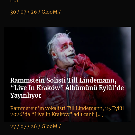
30 / 07 / 26 /
GlooM
/
K
+
Rammstein Solisti Till Lindemann,
“Live In Kraków” Albümünü Eylül’de
Yayınlıyor
Rammstein’ın vokalisti Till Lindemann, 25 Eylül
2026’da “Live In Kraków” adlı canlı […]
27 / 07 / 26 /
GlooM
/
K
+