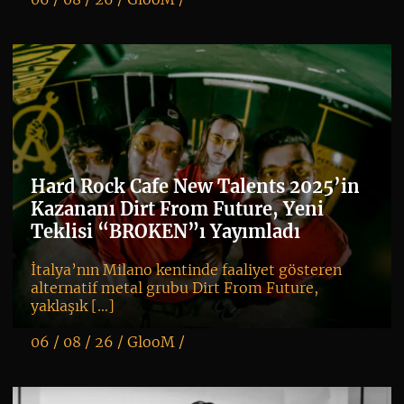
K
+
Hard Rock Cafe New Talents 2025’in
Kazananı Dirt From Future, Yeni
Teklisi “BROKEN”ı Yayımladı
İtalya’nın Milano kentinde faaliyet gösteren
alternatif metal grubu Dirt From Future,
yaklaşık […]
06 / 08 / 26 /
GlooM
/
K
+