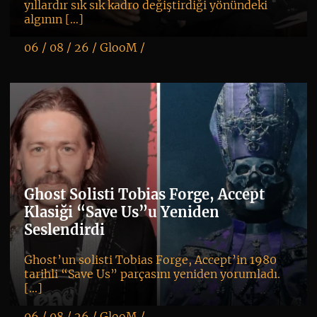
yıllardır sık sık kadro değiştirdiği yönündeki
algının […]
06 / 08 / 26 /
GlooM
/
K
+
Ghost Solisti Tobias Forge, Accept
Klasiği “Save Us”u Yeniden
Seslendirdi
Ghost’un solisti Tobias Forge, Accept’in 1980
tarihli “Save Us” parçasını yeniden yorumladı.
[…]
06 / 08 / 26 /
GlooM
/