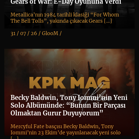
Gears of War: E-Day Oyununa Verdi
Metallica’nın 1984 tarihli klasiği “For Whom
The Bell Tolls”, yakında çıkacak Gears […]
31 / 07 / 26 /
GlooM
/
K
+
Becky Baldwin, Tony Iommi’nin Yeni
Solo Albümünde: “Bunun Bir Parçası
Olmaktan Gurur Duyuyorum”
Mercyful Fate basçısı Becky Baldwin, Tony
Iommi’nin 23 Ekim’de yayınlanacak yeni solo
[…]