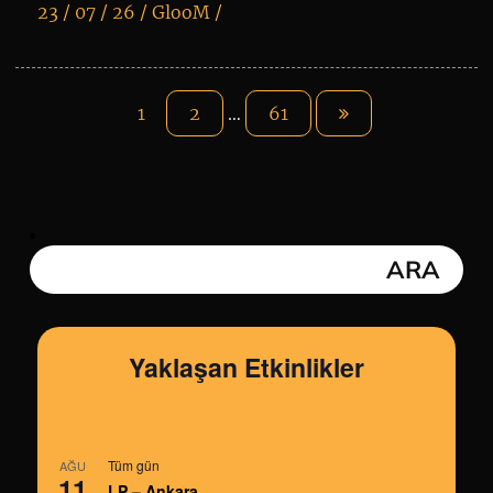
23 / 07 / 26 /
GlooM
/
K
+
1
2
…
61
Yaklaşan Etkinlikler
Tüm gün
AĞU
11
LP – Ankara