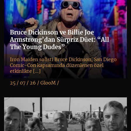
Bruce Dickinson ve Billie Joe
Armstrong’dan Sürpriz Düet: “All
The Young Dudes”
Iron Maiden solisti Bruce Dickinson, San Diego
Comic-Con kapsamında düzenlenen özel
etkinlikte […]
25 / 07 / 26 /
GlooM
/
K
+