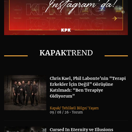
KAPAK
TREND
Chris Kael, Phil Labonte’nin “Terapi
Erkekler İçin Değil” Görüşüne
Katılmadı: “Ben Terapiye
Gidiyorum”
Kapak
/
Tehlikeli Bölge
/
Yaşam
09 / 08 / 26 •
Yorum
Cursed In Eternity ve Illusions