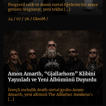
Progresif rock ve doom metal öğelerini bir araya
getiren Sergüzeşt, yeni teklisi […]
24 / 07 / 26 /
GlooM
/
K
+
Amon Amarth, “Gjallarhorn” Klibini
Yayınladı ve Yeni Albümünü Duyurdu
İsveçli melodik death metal grubu Amon
Amarth, yeni albümü The Allfather Awakens‘ı
[…]