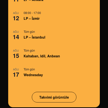
08:00
-
17:00
AĞU
12
LP – İzmir
Tüm gün
AĞU
14
LP – İstanbul
Tüm gün
AĞU
15
Kaltaban, Idil, Anbean
Tüm gün
AĞU
17
Wednesday
Takvimi görüntüle