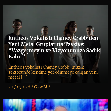
Entheos Vokalisti Chaney Crabb’den
Yeni Metal Gruplarına Tavsiye:
“Vazgeçmeyin ve Vizyonunuza Sadık
Kalın”
Entheos vokalisti Chaney Crabb, müzik
sektöründe kendine yer edinmeye çalışan yeni
metal […]
27 / 07 / 26 /
GlooM
/
K
+