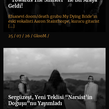
Geldi!
Efsanevi doom/death grubu My Dying Bride’ın
eski vokalisti Aaron Stainthorpe, kurucu gitarist
[…]
25 / 07 / 26 /
GlooM
/
K
+
Sergüzeşt, Yeni Teklisi “Narsist’in
Doğuşu”nu Yayımladı