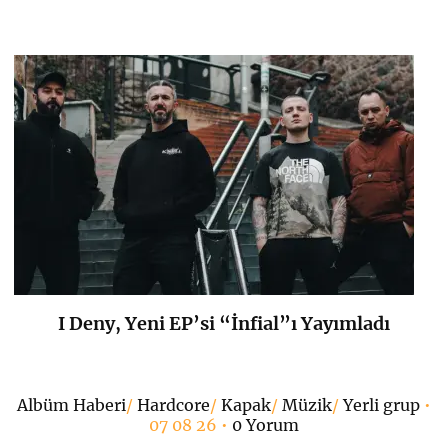
I Deny, Yeni EP’si “İnfial”ı Yayımladı
K
+
Albüm Haberi
/
Hardcore
/
Kapak
/
Müzik
/
Yerli grup
•
07 08 26 •
0 Yorum