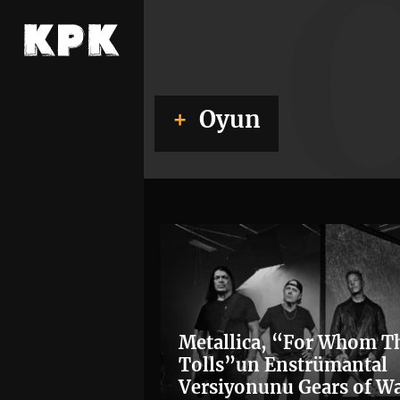
Oyun
Metallica, “For Whom Th
Tolls”un Enstrümantal
Versiyonunu Gears of Wa