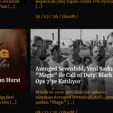
 serisinin
kopararak çıkış yapan online FPS oyun
‘nın […]
[…]
19 / 02 / 26 /
GlooM
/
K
+
Avenged Sevenfold, Yeni Şarkı
“Magic” ile Call of Duty: Black
an Hurst
Ops 7’ye Katılıyor
Müzik ve oyun işbirliklerine yabancı
ipçileri
olmayan Avenged Sevenfold (A7X), yen
n son […]
şarkısı “Magic” […]
08 / 12 / 25 /
GlooM
/