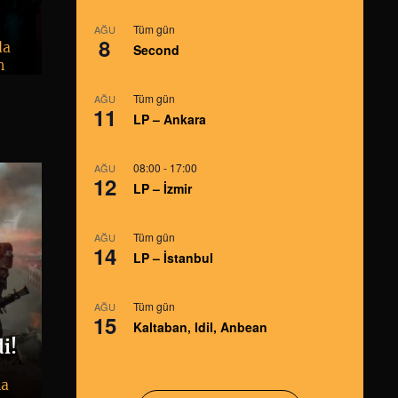
Tüm gün
AĞU
8
da
Second
n
Tüm gün
AĞU
11
LP – Ankara
08:00
-
17:00
AĞU
12
LP – İzmir
Tüm gün
AĞU
14
LP – İstanbul
Tüm gün
AĞU
15
Kaltaban, Idil, Anbean
i!
na