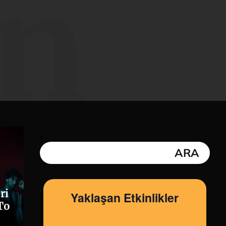
n
ri
Yaklaşan Etkinlikler
To