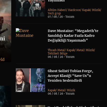
Yayımladı
Albüm Haberi
/
Hardcore
/
Kapak
/
Müzik
/
Yerli grup
07 / 08 / 26 •
Yorum
Dave Mustaine: “Megadeth’te
Sanıldığı Kadar Fazla Kadro
eni
Değişikliği Yaşanmadı”
Thrash Metal
/
Kapak
/
Metal
/
Müzik
/
Tehlikeli Bölge
06 / 08 / 26 •
Yorum
eld
Ghost Solisti Tobias Forge,
Accept Klasiği “Save Us”u
Yeniden Seslendirdi
Kapak
/
Metal
/
Müzik
06 / 08 / 26 •
Yorum