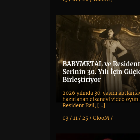
K
+
BABYMETAL ve Resident 
Serinin 30. Yılı İçin Güçl
Birleştiriyor
2026 yılında 30. yaşını kutlama
hazırlanan efsanevi video oyun 
Resident Evil, […]
03 / 11 / 25 /
GlooM
/
K
+