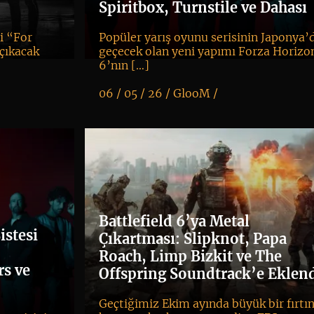
Spiritbox, Turnstile ve Dahası
ği “For
Popüler yarış oyunu serisinin Japonya’
çıkacak
geçecek olan yeni yapımı Forza Horizo
6’nın […]
06 / 05 / 26 /
GlooM
/
K
+
Battlefield 6’ya Metal
stesi
Çıkartması: Slipknot, Papa
Roach, Limp Bizkit ve The
rs ve
Offspring Soundtrack’e Eklend
Geçtiğimiz Ekim ayında büyük bir fırtı