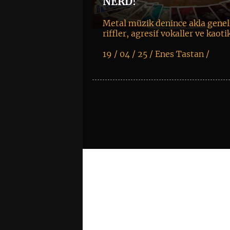
NERD!
Metal müzik denince akla genell
riffler, agresif vokaller ve kaot
19 / 04 / 25 /
Enes Tastan
/
K
+