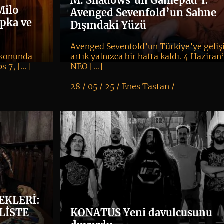
M. Shadows’un Gamepad’i:
Milo
Avenged Sevenfold’un Sahne
ipka ve
Dışındaki Yüzü
Avenged Sevenfold’un Türkiye’ye geliş
 sonunda
artık yalnızca bir hafta kaldı. 4 Haziran
s 7, […]
NEO […]
28 / 05 / 25 /
Enes Tastan
/
K
+
EKLERİ:
LİSTE
KONATUS Yeni davulcusunu