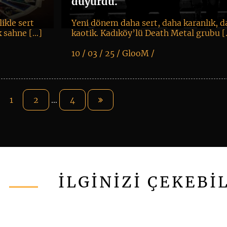
duyurdu.
ikle sert
Yeni dönem daha sert, daha karanlık, 
ik sahne […]
kaotik. Kadıköy’lü Death Metal grubu 
10 / 03 / 25 /
GlooM
/
K
+
1
2
…
4
İLGİNİZİ ÇEKEBİ