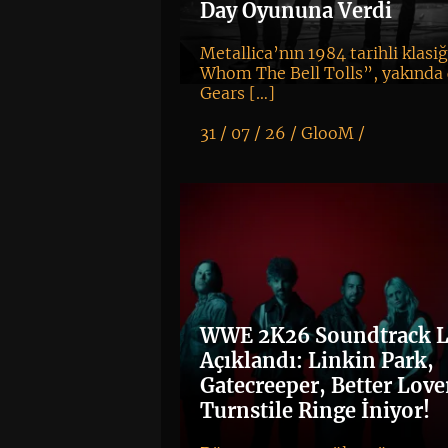
Day Oyununa Verdi
Metallica’nın 1984 tarihli klasi
Whom The Bell Tolls”, yakında 
Gears […]
31 / 07 / 26 /
GlooM
/
K
+
WWE 2K26 Soundtrack Li
Açıklandı: Linkin Park,
Gatecreeper, Better Love
Turnstile Ringe İniyor!