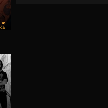
ine
’da