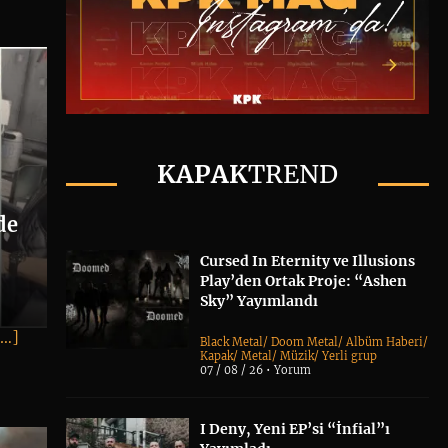
KAPAK
TREND
de
Cursed In Eternity ve Illusions
Play’den Ortak Proje: “Ashen
Sky” Yayımlandı
[…]
Black Metal
/
Doom Metal
/
Albüm Haberi
/
Kapak
/
Metal
/
Müzik
/
Yerli grup
07 / 08 / 26 •
Yorum
I Deny, Yeni EP’si “İnfial”ı