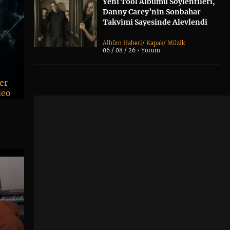
Yeni Tool Albümü Söylentileri,
Danny Carey’nin Sonbahar
Takvimi Sayesinde Alevlendi
Albüm Haberi
/
Kapak
/
Müzik
06 / 08 / 26 •
Yorum
er
deo