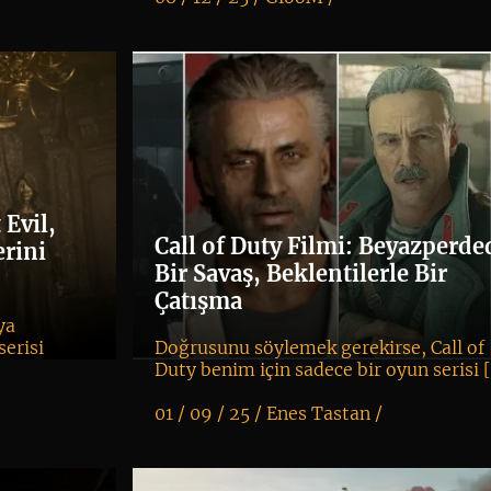
K
+
Evil,
Call of Duty Filmi: Beyazperde
erini
Bir Savaş, Beklentilerle Bir
Çatışma
ya
serisi
Doğrusunu söylemek gerekirse, Call of
Duty benim için sadece bir oyun serisi 
01 / 09 / 25 /
Enes Tastan
/
K
+