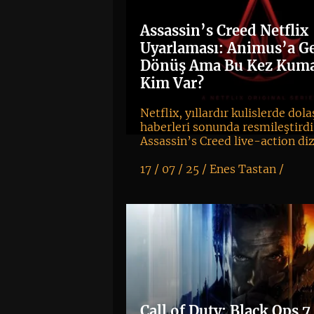
Assassin’s Creed Netflix
Uyarlaması: Animus’a Ge
Dönüş Ama Bu Kez Kum
Kim Var?
Netflix, yıllardır kulislerde dol
haberleri sonunda resmileştirdi
Assassin’s Creed live-action dizi
17 / 07 / 25 /
Enes Tastan
/
K
+
Call of Duty: Black Ops 7