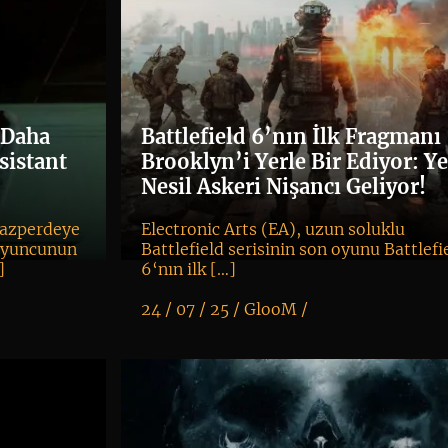
 Daha
Battlefield 6’nın İlk Fragmanı
sistant
Brooklyn’i Yerle Bir Ediyor: Y
Nesil Askeri Nişancı Geliyor!
yazperdeye
Electronic Arts (EA), uzun soluklu
 Oyuncunun
Battlefield serisinin son oyunu Battlefi
]
6‘nın ilk […]
24 / 07 / 25 /
GlooM
/
K
+