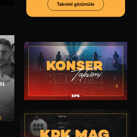
u
Takvimi görüntüle
sı
i