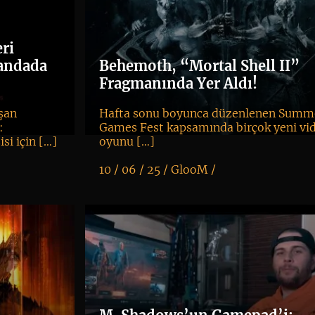
ri
andada
Behemoth, “Mortal Shell II”
Fragmanında Yer Aldı!
aşan
Hafta sonu boyunca düzenlenen Summ
:
Games Fest kapsamında birçok yeni vi
si için […]
oyunu […]
10 / 06 / 25 /
GlooM
/
K
+