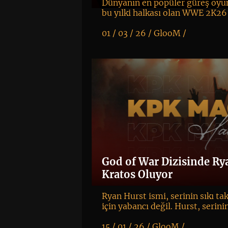
Dünyanın en popüler güreş oyun
bu yılki halkası olan WWE 2K26
01 / 03 / 26 /
GlooM
/
K
+
God of War Dizisinde Ry
Kratos Oluyor
Ryan Hurst ismi, serinin sıkı tak
için yabancı değil. Hurst, serini
15 / 01 / 26 /
GlooM
/