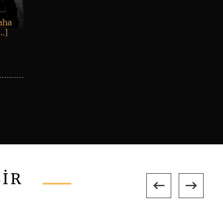
daha
[…]
LİR