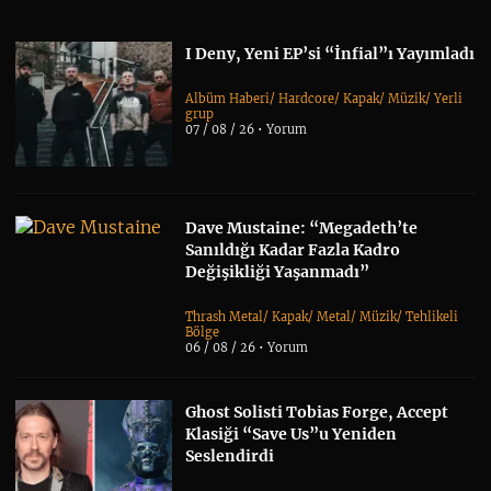
I Deny, Yeni EP’si “İnfial”ı Yayımladı
Albüm Haberi
/
Hardcore
/
Kapak
/
Müzik
/
Yerli
grup
07 / 08 / 26 •
Yorum
Dave Mustaine: “Megadeth’te
Sanıldığı Kadar Fazla Kadro
Değişikliği Yaşanmadı”
Thrash Metal
/
Kapak
/
Metal
/
Müzik
/
Tehlikeli
Bölge
06 / 08 / 26 •
Yorum
Ghost Solisti Tobias Forge, Accept
Klasiği “Save Us”u Yeniden
Seslendirdi