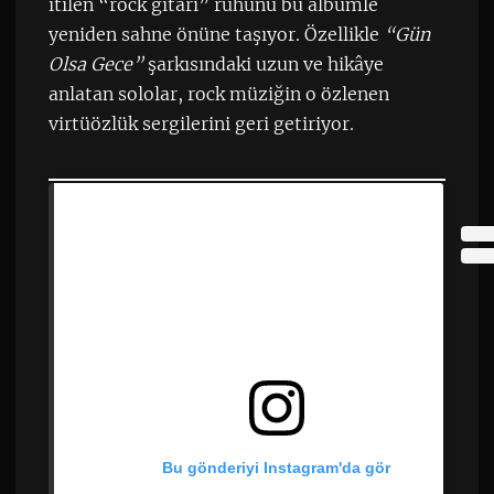
itilen “rock gitarı” ruhunu bu albümle
yeniden sahne önüne taşıyor. Özellikle
“Gün
Olsa Gece”
şarkısındaki uzun ve hikâye
anlatan sololar, rock müziğin o özlenen
virtüözlük sergilerini geri getiriyor.
Bu gönderiyi Instagram'da gör