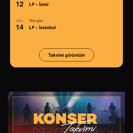
12
LP – İzmir
Tüm gün
AĞU
14
LP – İstanbul
Takvimi görüntüle