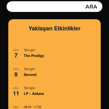
Yaklaşan Etkinlikler
Tüm gün
AĞU
7
The Prodigy
Tüm gün
AĞU
8
Second
Tüm gün
AĞU
11
LP – Ankara
08:00
-
17:00
AĞU