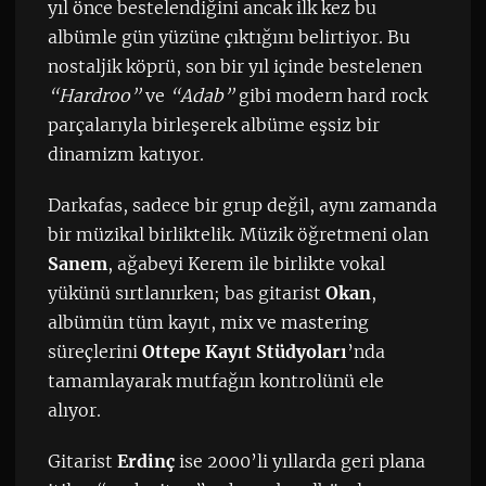
yıl önce bestelendiğini ancak ilk kez bu
albümle gün yüzüne çıktığını belirtiyor. Bu
nostaljik köprü, son bir yıl içinde bestelenen
“Hardroo”
ve
“Adab”
gibi modern hard rock
parçalarıyla birleşerek albüme eşsiz bir
dinamizm katıyor.
Darkafas, sadece bir grup değil, aynı zamanda
bir müzikal birliktelik. Müzik öğretmeni olan
Sanem
, ağabeyi Kerem ile birlikte vokal
yükünü sırtlanırken; bas gitarist
Okan
,
albümün tüm kayıt, mix ve mastering
süreçlerini
Ottepe Kayıt Stüdyoları
’nda
tamamlayarak mutfağın kontrolünü ele
alıyor.
Gitarist
Erdinç
ise 2000’li yıllarda geri plana