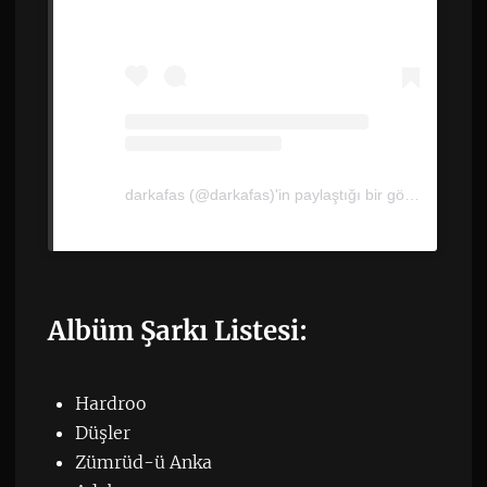
darkafas (@darkafas)'in paylaştığı bir gönderi
Albüm Şarkı Listesi:
Hardroo
Düşler
Zümrüd-ü Anka