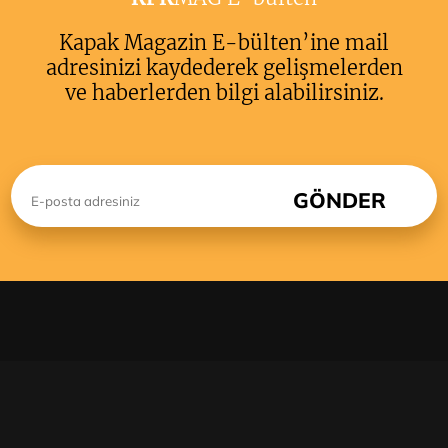
Kapak Magazin E-bülten’ine mail
adresinizi kaydederek gelişmelerden
ve haberlerden bilgi alabilirsiniz.