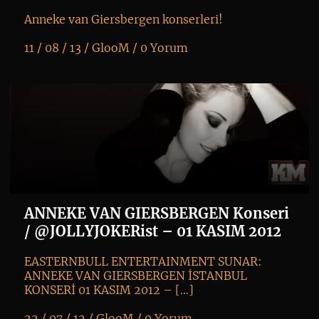
Anneke van Giersbergen konserleri!
11 / 08 / 13 /
GlooM
/
0 Yorum
K
+
ANNEKE VAN GIERSBERGEN Konseri
/ @JOLLYJOKERist – 01 KASIM 2012
EASTERNBULL ENTERTAINMENT SUNAR:
ANNEKE VAN GIERSBERGEN İSTANBUL
KONSERİ 01 KASIM 2012 – […]
22 / 07 / 12 /
GlooM
/
0 Yorum