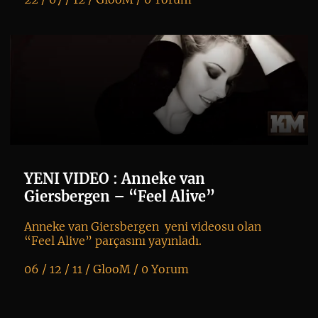
K
+
YENI VIDEO : Anneke van
Giersbergen – “Feel Alive”
Anneke van Giersbergen yeni videosu olan
“Feel Alive” parçasını yayınladı.
06 / 12 / 11 /
GlooM
/
0 Yorum
K
+