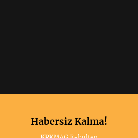
Habersiz Kalma!
KPK
MAG E-bulten