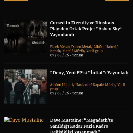
Cursed In Eternity ve Illusions
Play’den Ortak Proje: “Ashen Sky”
Yayımlandı
Black Metal
/
Doom Metal
/
Albüm Haberi
/
Kapak
/
Metal
/
Müzik
/
Yerli grup
07 / 08 / 26 •
Yorum
I Deny, Yeni EP’si “İnfial”ı Yayımladı
Albüm Haberi
/
Hardcore
/
Kapak
/
Müzik
/
Yerli
grup
07 / 08 / 26 •
Yorum
Dave Mustaine: “Megadeth’te
Sanıldığı Kadar Fazla Kadro
Değişikliği Yaşanmadı”