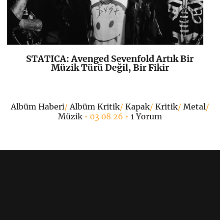
STATICA: Avenged Sevenfold Artık Bir
K
+
Müzik Türü Değil, Bir Fikir
•
Albüm Haberi
/
Albüm Kritik
/
Kapak
/
Kritik
/
Metal
/
Müzik
• 03 08 26 •
1 Yorum