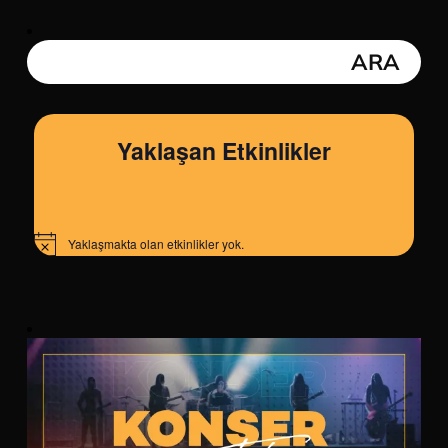
Yaklaşan Etkinlikler
Yaklaşmakta olan etkinlikler yok.
Notice