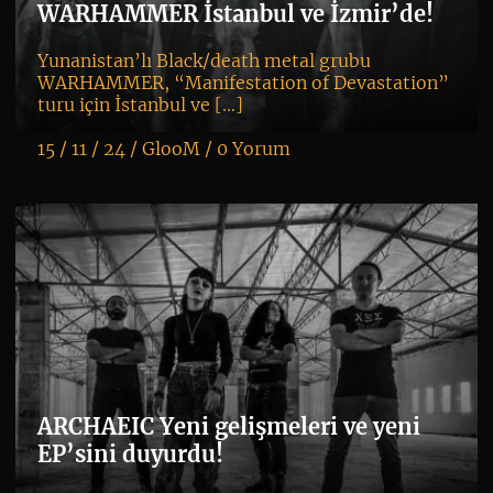
WARHAMMER İstanbul ve İzmir’de!
Yunanistan’lı Black/death metal grubu
WARHAMMER, “Manifestation of Devastation”
turu için İstanbul ve […]
15 / 11 / 24 /
GlooM
/
0 Yorum
K
+
ARCHAEIC Yeni gelişmeleri ve yeni
EP’sini duyurdu!