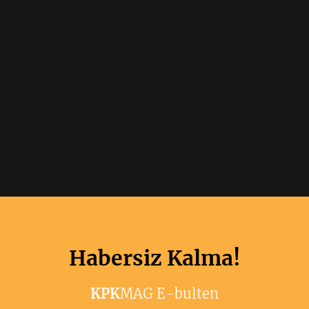
Habersiz Kalma!
KPK
MAG E-bulten