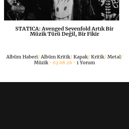
STATICA: Avenged Sevenfold Artık Bir
K
+
Müzik Türü Değil, Bir Fikir
•
Albüm Haberi
/
Albüm Kritik
/
Kapak
/
Kritik
/
Metal
/
Müzik
• 03 08 26 •
1 Yorum