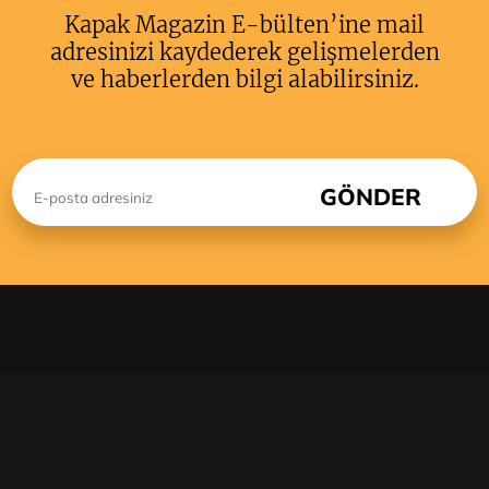
Kapak Magazin E-bülten’ine mail
adresinizi kaydederek gelişmelerden
ve haberlerden bilgi alabilirsiniz.