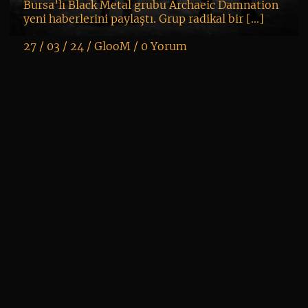
Bursa’lı Black Metal grubu Archaeic Damnation
yeni haberlerini paylaştı. Grup radikal bir […]
27 / 03 / 24 /
GlooM
/
0 Yorum
K
+