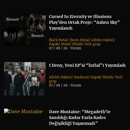
Cursed In Eternity ve Illusions
Play’den Ortak Proje: “Ashen Sky”
Yayımlandı
Black Metal
/
Doom Metal
/
Albüm Haberi
/
Kapak
/
Metal
/
Müzik
/
Yerli grup
07 / 08 / 26 •
Yorum
I Deny, Yeni EP’si “İnfial”ı Yayımladı
Albüm Haberi
/
Hardcore
/
Kapak
/
Müzik
/
Yerli
grup
07 / 08 / 26 •
Yorum
Dave Mustaine: “Megadeth’te
Sanıldığı Kadar Fazla Kadro
Değişikliği Yaşanmadı”