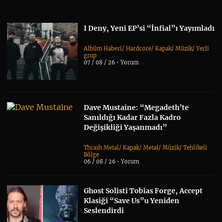
I Deny, Yeni EP’si “İnfial”ı Yayımladı
Albüm Haberi
/
Hardcore
/
Kapak
/
Müzik
/
Yerli
grup
07 / 08 / 26 •
Yorum
Dave Mustaine: “Megadeth’te
Sanıldığı Kadar Fazla Kadro
Değişikliği Yaşanmadı”
Thrash Metal
/
Kapak
/
Metal
/
Müzik
/
Tehlikeli
Bölge
06 / 08 / 26 •
Yorum
Ghost Solisti Tobias Forge, Accept
Klasiği “Save Us”u Yeniden
Seslendirdi