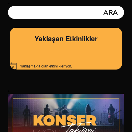
Yaklaşan Etkinlikler
Yaklaşmakta olan etkinlikler yok.
Notice