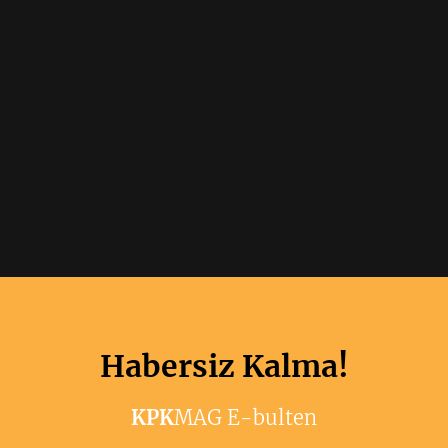
Habersiz Kalma!
KPK
MAG E-bulten