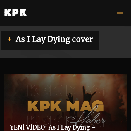
Dy
As I Lay Dying cover
YENİ VİDEO: As I Lay Dying –