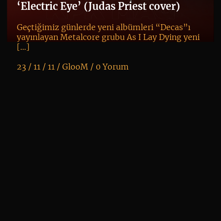
‘Electric Eye’ (Judas Priest cover)
co
Geçtiğimiz günlerde yeni albümleri “Decas”ı
yayınlayan Metalcore grubu As I Lay Dying yeni
[…]
23 / 11 / 11 /
GlooM
/
0 Yorum
K
+