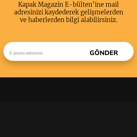
Kapak Magazin E-bülten’ine mail
adresinizi kaydederek gelişmelerden
ve haberlerden bilgi alabilirsiniz.