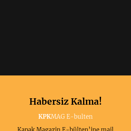
Habersiz Kalma!
KPK
MAG E-bulten
Kapak Magazin E-bülten’ine mail