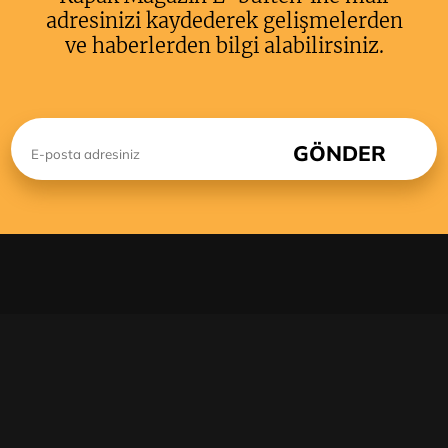
adresinizi kaydederek gelişmelerden
ve haberlerden bilgi alabilirsiniz.