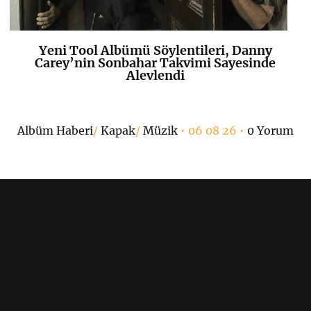
Yeni Tool Albümü Söylentileri, Danny
K
+
Carey’nin Sonbahar Takvimi Sayesinde
Alevlendi
Albüm Haberi
/
Kapak
/
Müzik
• 06 08 26 •
0 Yorum