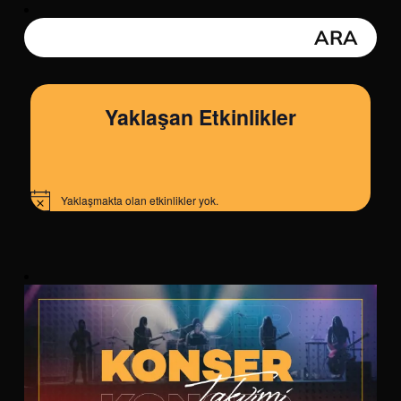
Yaklaşan Etkinlikler
Yaklaşmakta olan etkinlikler yok.
Notice