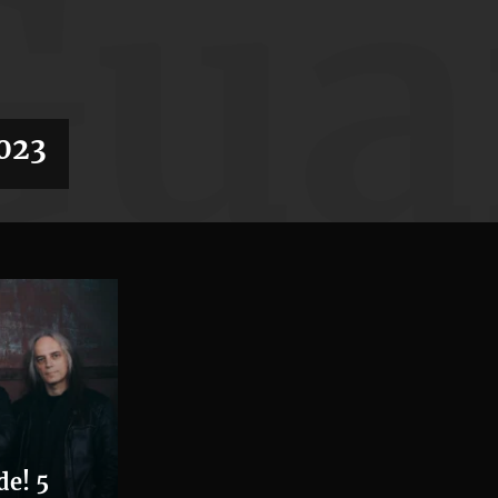
Gua
023
de! 5