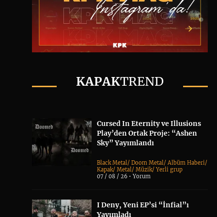
KAPAK
TREND
Cursed In Eternity ve Illusions
Play’den Ortak Proje: “Ashen
Sky” Yayımlandı
Black Metal
/
Doom Metal
/
Albüm Haberi
/
Kapak
/
Metal
/
Müzik
/
Yerli grup
07 / 08 / 26 •
Yorum
I Deny, Yeni EP’si “İnfial”ı
Yayımladı