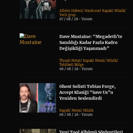
Albüm Haberi
/
Hardcore
/
Kapak
/
Müzik
/
Yerli grup
07 / 08 / 26 •
Yorum
Dave Mustaine: “Megadeth’te
Sanıldığı Kadar Fazla Kadro
Değişikliği Yaşanmadı”
Thrash Metal
/
Kapak
/
Metal
/
Müzik
/
Tehlikeli Bölge
06 / 08 / 26 •
Yorum
Ghost Solisti Tobias Forge,
Accept Klasiği “Save Us”u
Yeniden Seslendirdi
Kapak
/
Metal
/
Müzik
06 / 08 / 26 •
Yorum
Yeni Tool Albümü Söylentileri,