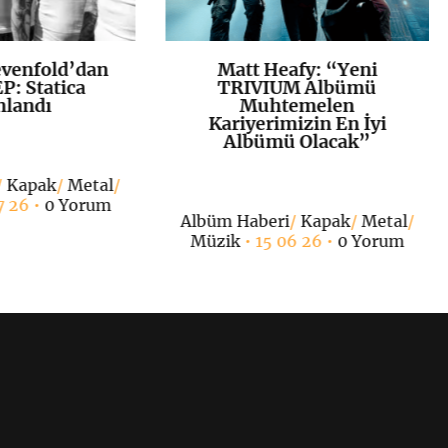
venfold’dan
Matt Heafy: “Yeni
K
+
K
+
P: Statica
TRIVIUM Albümü
nlandı
Muhtemelen
Kariyerimizin En İyi
Albümü Olacak”
/
Kapak
/
Metal
/
7 26 •
0 Yorum
Albüm Haberi
/
Kapak
/
Metal
/
Müzik
• 15 06 26 •
0 Yorum