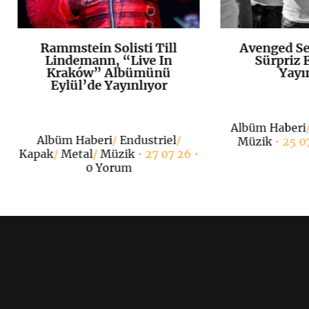
Rammstein Solisti Till
Avenged Se
K
+
Lindemann, “Live In
Sürpriz E
Kraków” Albümünü
Yayı
Eylül’de Yayınlıyor
Albüm Haberi
Albüm Haberi
/
Endustriel
/
Müzik
• 25 0
Kapak
/
Metal
/
Müzik
• 27 07 26 •
0 Yorum