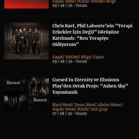
Kapak
/
Metal
/
Müzik
/
Tehlikeli Bölge
09 / 08 / 26 •
Yorum
Chris Kael, Phil Labonte’nin “Terapi
Erkekler İçin Değil” Görüşüne
Katılmadı: “Ben Terapiye
Gidiyorum”
Kapak
/
Tehlikeli Bölge
/
Yaşam
09 / 08 / 26 •
Yorum
Cursed In Eternity ve Illusions
Play’den Ortak Proje: “Ashen Sky”
Yayımlandı
Black Metal
/
Doom Metal
/
Albüm Haberi
/
Kapak
/
Metal
/
Müzik
/
Yerli grup
07 / 08 / 26 •
Yorum