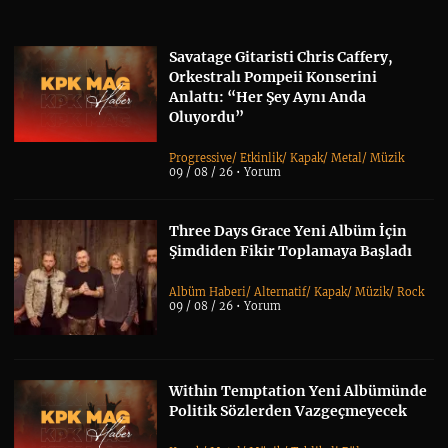
Savatage Gitaristi Chris Caffery,
Orkestralı Pompeii Konserini
Anlattı: “Her Şey Aynı Anda
Oluyordu”
Progressive
/
Etkinlik
/
Kapak
/
Metal
/
Müzik
09 / 08 / 26 •
Yorum
Three Days Grace Yeni Albüm İçin
Şimdiden Fikir Toplamaya Başladı
Albüm Haberi
/
Alternatif
/
Kapak
/
Müzik
/
Rock
09 / 08 / 26 •
Yorum
Within Temptation Yeni Albümünde
Politik Sözlerden Vazgeçmeyecek