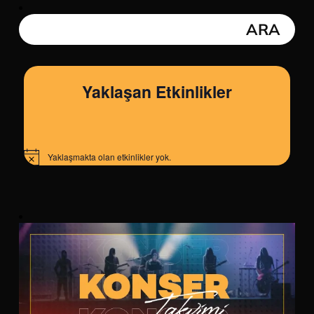
Yaklaşan Etkinlikler
Yaklaşmakta olan etkinlikler yok.
Notice