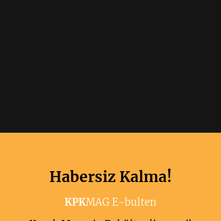
Habersiz Kalma!
KPK
MAG E-bulten