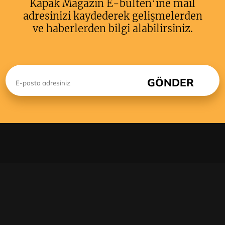
Kapak Magazin E-bülten’ine mail
adresinizi kaydederek gelişmelerden
ve haberlerden bilgi alabilirsiniz.