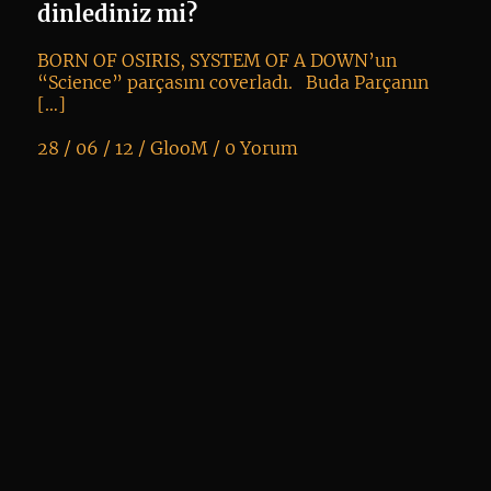
dinlediniz mi?
so
BORN OF OSIRIS, SYSTEM OF A DOWN’un
“Science” parçasını coverladı. Buda Parçanın
[…]
28 / 06 / 12 /
GlooM
/
0 Yorum
K
+