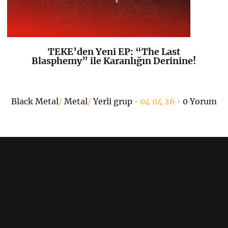
TEKE’den Yeni EP: “The Last
K
+
Blasphemy” ile Karanlığın Derinine!
Black Metal
/
Metal
/
Yerli grup
• 04 04 26 •
0 Yorum