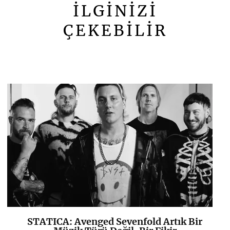
İLGİNİZİ
ÇEKEBİLİR
STATICA: Avenged Sevenfold Artık Bir
K
+