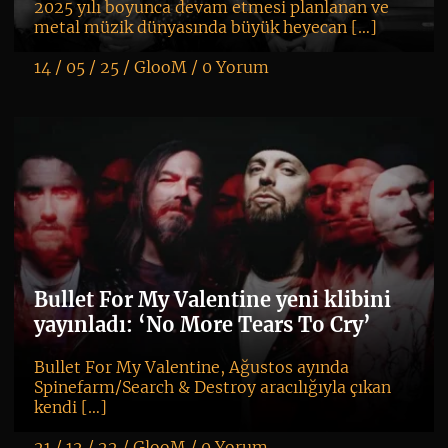
2025 yılı boyunca devam etmesi planlanan ve
metal müzik dünyasında büyük heyecan […]
14 / 05 / 25 /
GlooM
/
0 Yorum
K
+
Bullet For My Valentine yeni klibini
yayınladı: ‘No More Tears To Cry’
Bullet For My Valentine, Ağustos ayında
Spinefarm/Search & Destroy aracılığıyla çıkan
kendi […]
21 / 12 / 22 /
GlooM
/
0 Yorum