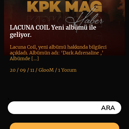
LACUNA COIL Yeni albümü ile
geliyor.
Lacuna Coil, yeni albümü hakkında bilgileri
açıkladı. Albümün adı: ‘Dark Adrenaline ,’
Albümde […]
20 / 09 / 11 /
GlooM
/
1 Yorum
K
+