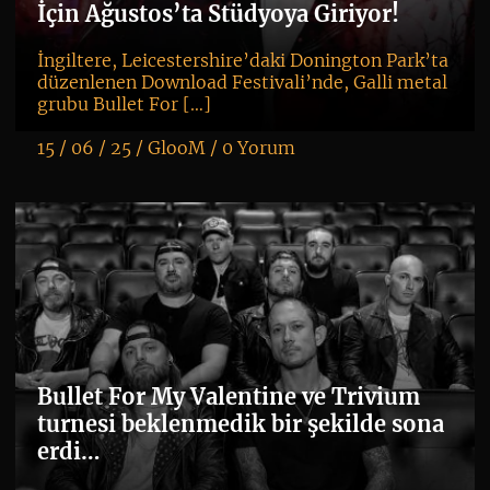
va
İçin Ağustos’ta Stüdyoya Giriyor!
İngiltere, Leicestershire’daki Donington Park’ta
düzenlenen Download Festivali’nde, Galli metal
grubu Bullet For […]
15 / 06 / 25 /
GlooM
/
0 Yorum
K
+
Bullet For My Valentine ve Trivium
turnesi beklenmedik bir şekilde sona
erdi…