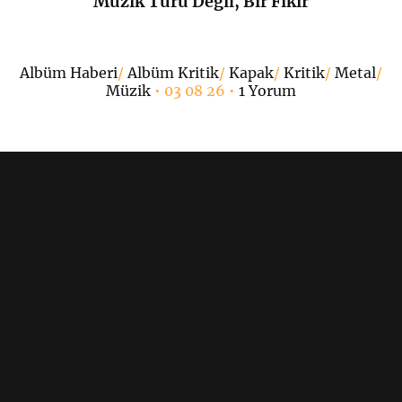
Müzik Türü Değil, Bir Fikir
•
Albüm Haberi
/
Albüm Kritik
/
Kapak
/
Kritik
/
Metal
/
Müzik
• 03 08 26 •
1 Yorum