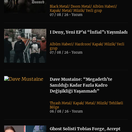
Black Metal
/
Doom Metal
/
Albüm Haberi
/
Kapak
/
Metal
/
Müzik
/
Yerli grup
07 / 08 / 26 •
Yorum
I Deny, Yeni EP’si “İnfial”ı Yayımladı
Albüm Haberi
/
Hardcore
/
Kapak
/
Müzik
/
Yerli
grup
07 / 08 / 26 •
Yorum
Dave Mustaine: “Megadeth’te
Sanıldığı Kadar Fazla Kadro
Değişikliği Yaşanmadı”
Thrash Metal
/
Kapak
/
Metal
/
Müzik
/
Tehlikeli
Bölge
06 / 08 / 26 •
Yorum
Ghost Solisti Tobias Forge, Accept