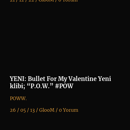
K
+
YENI: Bullet For My Valentine Yeni
klibi; “P.O.W.” #POW
POWW.
26 / 05 / 13 /
GlooM
/
0 Yorum
K
+