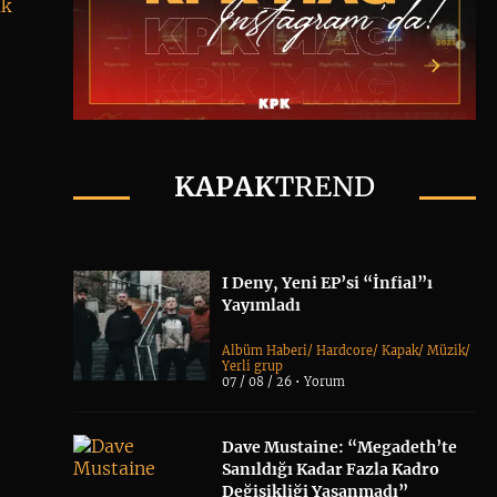
ak
KAPAK
TREND
I Deny, Yeni EP’si “İnfial”ı
Yayımladı
Albüm Haberi
/
Hardcore
/
Kapak
/
Müzik
/
Yerli grup
07 / 08 / 26 •
Yorum
Dave Mustaine: “Megadeth’te
Sanıldığı Kadar Fazla Kadro
Değişikliği Yaşanmadı”