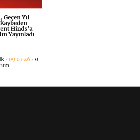
 Geçen Yıl
K
+
 Kaybeden
rent Hinds’a
ilm Yayınladı
ik
• 09 07 26 •
0
rum