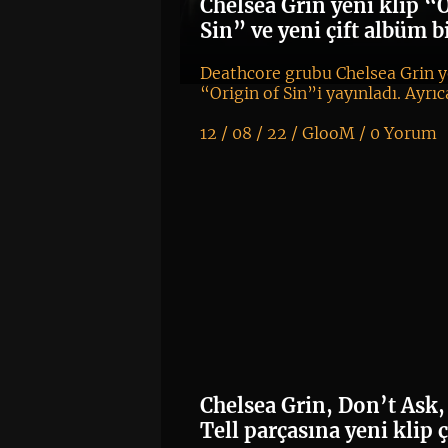
Chelsea Grin yeni klip “O
Sin” ve yeni çift albüm bi
Deathcore grubu Chelsea Grin ye
“Origin of Sin”i yayınladı. Ayrıc
12 / 08 / 22 /
GlooM
/
0 Yorum
K
+
Chelsea Grin, Don’t Ask,
Tell parçasına yeni klip ç