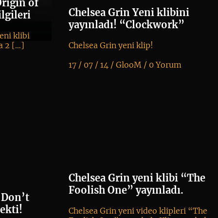
rigin of
Chelsea Grin Yeni klibini
lgileri
yayınladı! “Clockwork”
ni klibi
a 2 […]
Chelsea Grin yeni klip!
17 / 07 / 14 /
GlooM
/
0 Yorum
K
+
Chelsea Grin yeni klibi “The
Foolish One” yayınladı.
 Don’t
ekti!
Chelsea Grin yeni video klipleri “The