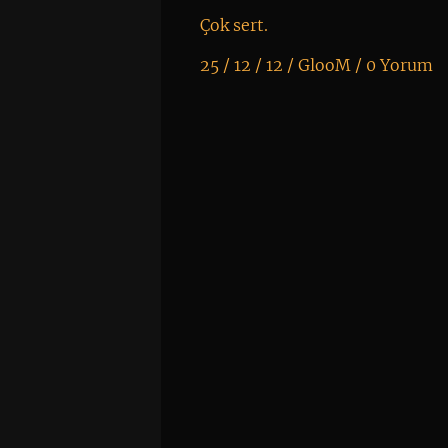
Çok sert.
25 / 12 / 12 /
GlooM
/
0 Yorum
K
+