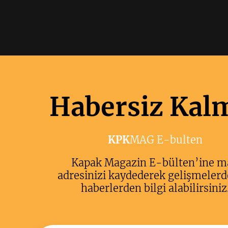
Habersiz Kal
KPK
MAG E-bulten
Kapak Magazin E-bülten’ine m
adresinizi kaydederek gelişmelerd
haberlerden bilgi alabilirsiniz