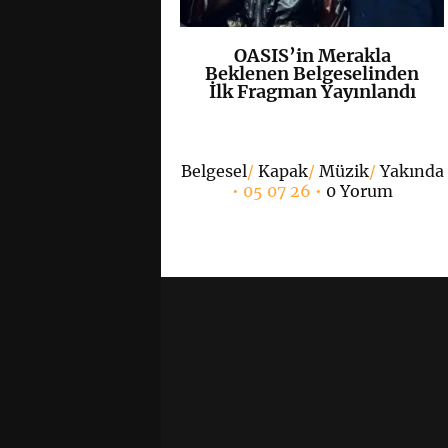
OASIS’in Merakla
K
+
Beklenen Belgeselinden
İlk Fragman Yayınlandı
Belgesel
/
Kapak
/
Müzik
/
Yakında
• 05 07 26 •
0 Yorum