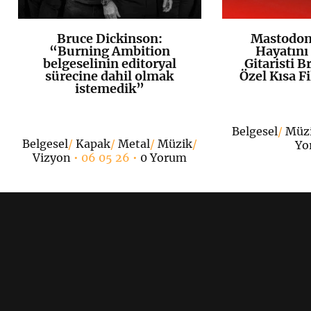
Bruce Dickinson:
Mastodon,
K
+
“Burning Ambition
Hayatını
belgeselinin editoryal
Gitaristi B
sürecine dahil olmak
Özel Kısa F
istemedik”
Belgesel
/
Müz
Belgesel
/
Kapak
/
Metal
/
Müzik
/
Yo
Vizyon
• 06 05 26 •
0 Yorum