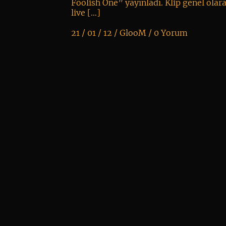
Foolish One” yayınladı. Klip genel olar
live […]
21 / 01 / 12 /
GlooM
/
0 Yorum
K
+