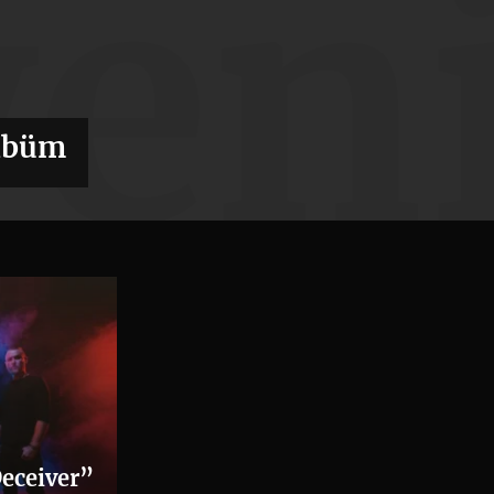
yen
albüm
Deceiver”