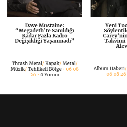
Dave Mustaine:
Yeni To
K
+
“Megadeth’te Sanıldığı
Söylentil
Kadar Fazla Kadro
Carey’ni
Değişikliği Yaşanmadı”
Takvimi 
Alev
Thrash Metal
/
Kapak
/
Metal
/
Albüm Haberi
Müzik
/
Tehlikeli Bölge
• 06 08
06 08 26
26 •
0 Yorum