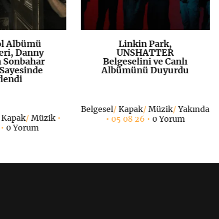
ol Albümü
Linkin Park,
K
+
K
+
eri, Danny
UNSHATTER
n Sonbahar
Belgeselini ve Canlı
Sayesinde
Albümünü Duyurdu
lendi
Belgesel
/
Kapak
/
Müzik
/
Yakında
/
Kapak
/
Müzik
•
• 05 08 26 •
0 Yorum
 •
0 Yorum