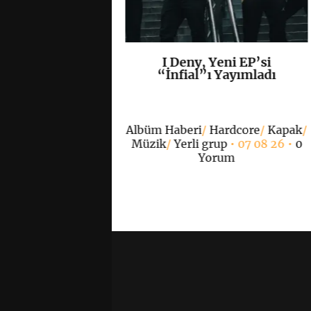
n Eternity ve
I Deny, Yeni EP’si
K
+
K
+
 Play’den Ortak
“İnfial”ı Yayımladı
“Ashen Sky”
ımlandı
Albüm Haberi
/
Hardcore
/
Kapak
/
Müzik
/
Yerli grup
• 07 08 26 •
0
l
/
Doom Metal
/
Yorum
ri
/
Kapak
/
Metal
/
 grup
• 07 08 26 •
0
Yorum