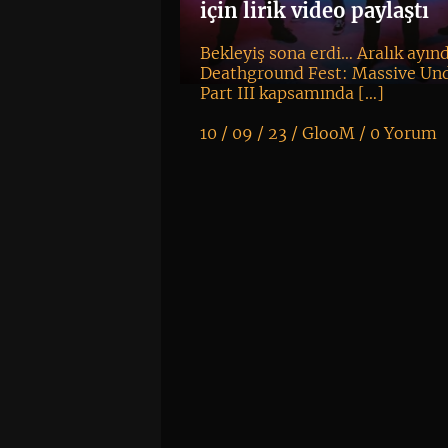
için lirik video paylaştı
Bekleyiş sona erdi… Aralık ayın
Deathground Fest: Massive Un
Part III kapsamında […]
10 / 09 / 23 /
GlooM
/
0 Yorum
K
+