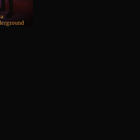
alb
da
derground