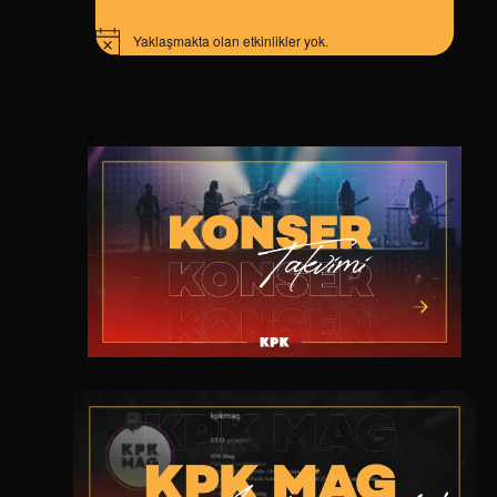
üm
Yaklaşmakta olan etkinlikler yok.
Notice