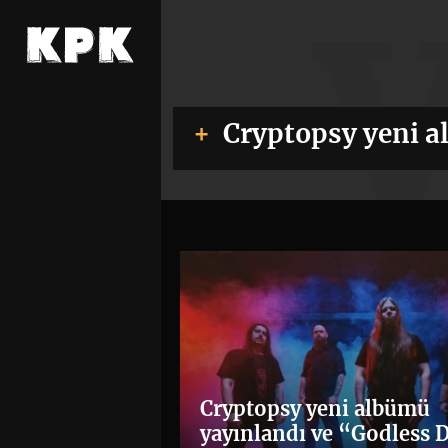
Cryptopsy yeni 
Cryptopsy yeni albümü
yayınlandı ve “Godless 