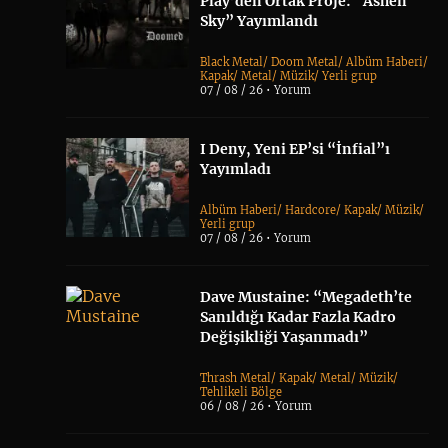
Play’den Ortak Proje: “Ashen
Sky” Yayımlandı
Black Metal
/
Doom Metal
/
Albüm Haberi
/
Kapak
/
Metal
/
Müzik
/
Yerli grup
07 / 08 / 26 •
Yorum
I Deny, Yeni EP’si “İnfial”ı
Yayımladı
Albüm Haberi
/
Hardcore
/
Kapak
/
Müzik
/
Yerli grup
07 / 08 / 26 •
Yorum
Dave Mustaine: “Megadeth’te
Sanıldığı Kadar Fazla Kadro
Değişikliği Yaşanmadı”
Thrash Metal
/
Kapak
/
Metal
/
Müzik
/
Tehlikeli Bölge
06 / 08 / 26 •
Yorum