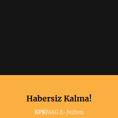
Habersiz Kalma!
KPK
MAG E-bulten