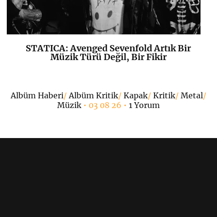
STATICA: Avenged Sevenfold Artık Bir
K
+
Müzik Türü Değil, Bir Fikir
•
Albüm Haberi
/
Albüm Kritik
/
Kapak
/
Kritik
/
Metal
/
Müzik
• 03 08 26 •
1 Yorum