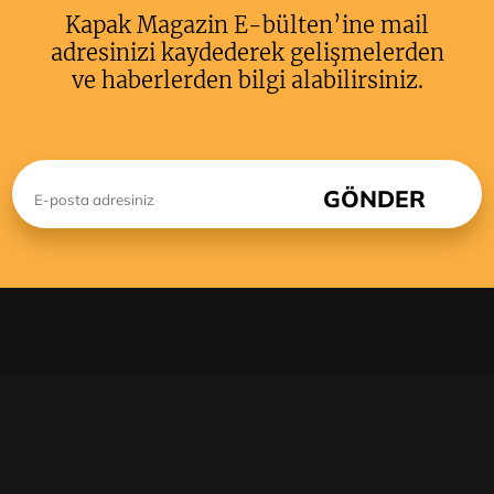
Kapak Magazin E-bülten’ine mail
adresinizi kaydederek gelişmelerden
ve haberlerden bilgi alabilirsiniz.