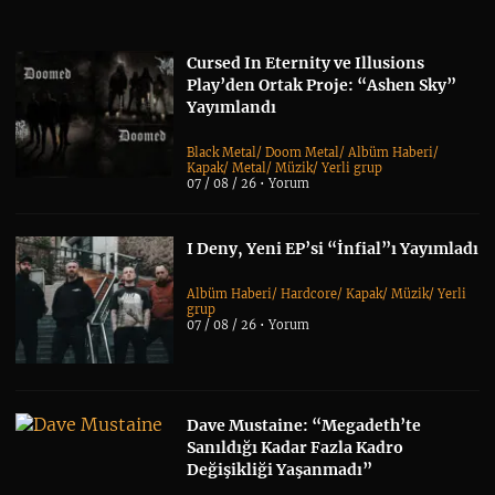
Cursed In Eternity ve Illusions
Play’den Ortak Proje: “Ashen Sky”
Yayımlandı
Black Metal
/
Doom Metal
/
Albüm Haberi
/
Kapak
/
Metal
/
Müzik
/
Yerli grup
07 / 08 / 26 •
Yorum
I Deny, Yeni EP’si “İnfial”ı Yayımladı
Albüm Haberi
/
Hardcore
/
Kapak
/
Müzik
/
Yerli
grup
07 / 08 / 26 •
Yorum
Dave Mustaine: “Megadeth’te
Sanıldığı Kadar Fazla Kadro
Değişikliği Yaşanmadı”