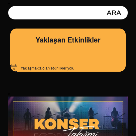
Yaklaşan Etkinlikler
Yaklaşmakta olan etkinlikler yok.
Notice