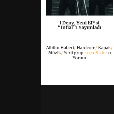
n Eternity ve
I Deny, Yeni EP’si
K
+
K
+
 Play’den Ortak
“İnfial”ı Yayımladı
“Ashen Sky”
ımlandı
Albüm Haberi
/
Hardcore
/
Kapak
/
Müzik
/
Yerli grup
• 07 08 26 •
0
l
/
Doom Metal
/
Yorum
ri
/
Kapak
/
Metal
/
 grup
• 07 08 26 •
0
Yorum