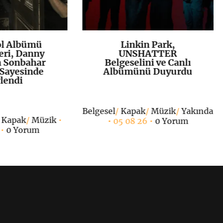
ol Albümü
Linkin Park,
K
+
K
+
eri, Danny
UNSHATTER
n Sonbahar
Belgeselini ve Canlı
Sayesinde
Albümünü Duyurdu
lendi
Belgesel
/
Kapak
/
Müzik
/
Yakında
/
Kapak
/
Müzik
•
• 05 08 26 •
0 Yorum
 •
0 Yorum