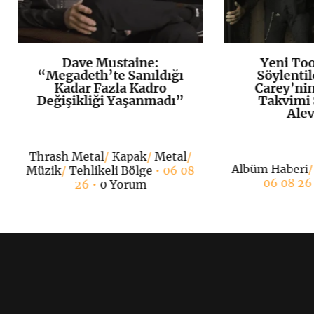
Dave Mustaine:
Yeni To
K
+
“Megadeth’te Sanıldığı
Söylentil
Kadar Fazla Kadro
Carey’ni
Değişikliği Yaşanmadı”
Takvimi 
Alev
Thrash Metal
/
Kapak
/
Metal
/
Albüm Haberi
Müzik
/
Tehlikeli Bölge
• 06 08
06 08 26
26 •
0 Yorum