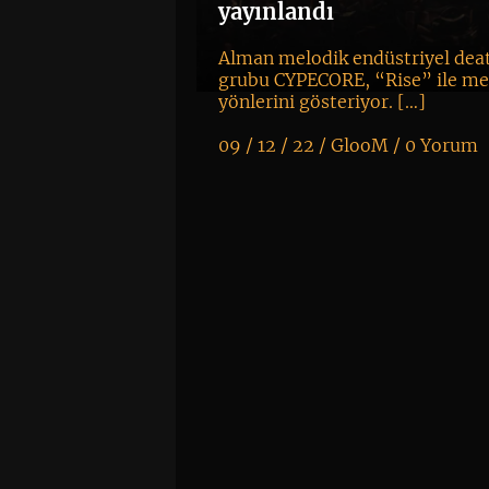
yayınlandı
Alman melodik endüstriyel dea
grubu CYPECORE, “Rise” ile me
yönlerini gösteriyor. […]
09 / 12 / 22 /
GlooM
/
0 Yorum
K
+