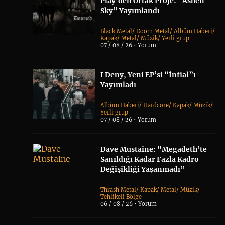
Play’den Ortak Proje: “Ashen
Sky” Yayımlandı
Black Metal
/
Doom Metal
/
Albüm Haberi
/
Kapak
/
Metal
/
Müzik
/
Yerli grup
07 / 08 / 26 •
Yorum
I Deny, Yeni EP’si “İnfial”ı
Yayımladı
Albüm Haberi
/
Hardcore
/
Kapak
/
Müzik
/
Yerli grup
07 / 08 / 26 •
Yorum
Dave Mustaine: “Megadeth’te
Sanıldığı Kadar Fazla Kadro
Değişikliği Yaşanmadı”
Thrash Metal
/
Kapak
/
Metal
/
Müzik
/
Tehlikeli Bölge
06 / 08 / 26 •
Yorum