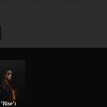
202
‘Rise’ı