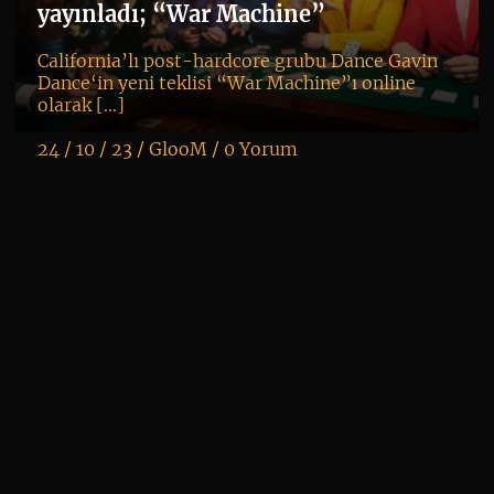
yayınladı; “War Machine”
kl
California’lı post-hardcore grubu Dance Gavin
Dance‘in yeni teklisi “War Machine”ı online
olarak […]
24 / 10 / 23 /
GlooM
/
0 Yorum
K
+