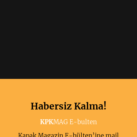
Habersiz Kalma!
KPK
MAG E-bulten
Kapak Magazin E-bülten’ine mail