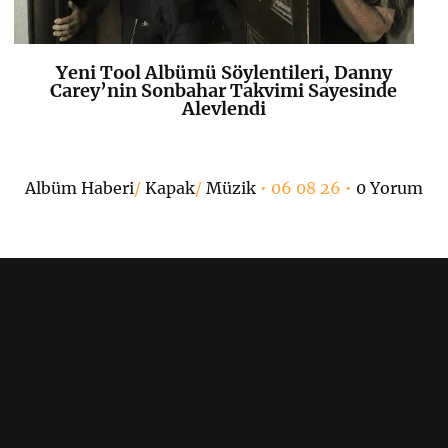
Yeni Tool Albümü Söylentileri, Danny
K
+
Carey’nin Sonbahar Takvimi Sayesinde
Alevlendi
Albüm Haberi
/
Kapak
/
Müzik
• 06 08 26 •
0 Yorum