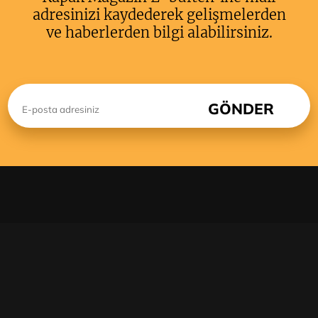
adresinizi kaydederek gelişmelerden
ve haberlerden bilgi alabilirsiniz.