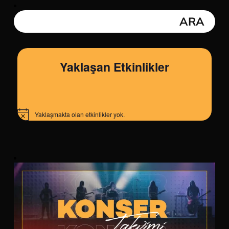
Yaklaşan Etkinlikler
Yaklaşmakta olan etkinlikler yok.
Notice