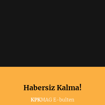
Habersiz Kalma!
KPK
MAG E-bulten