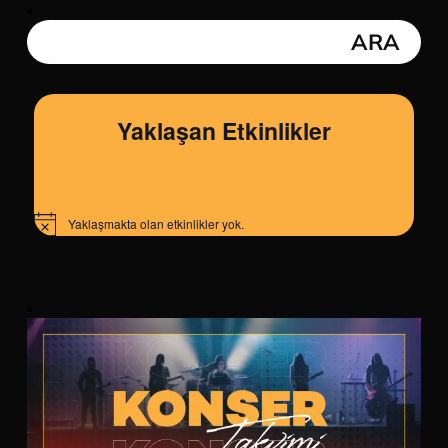
Yaklaşan Etkinlikler
Yaklaşmakta olan etkinlikler yok.
Notice