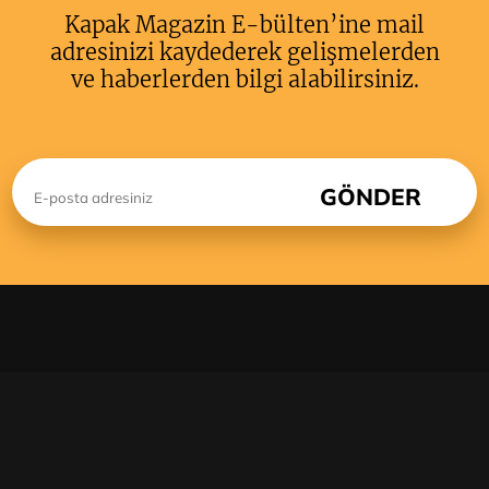
Kapak Magazin E-bülten’ine mail
adresinizi kaydederek gelişmelerden
ve haberlerden bilgi alabilirsiniz.