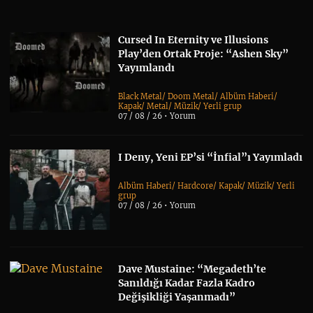
Cursed In Eternity ve Illusions
Play’den Ortak Proje: “Ashen Sky”
Yayımlandı
Black Metal
/
Doom Metal
/
Albüm Haberi
/
Kapak
/
Metal
/
Müzik
/
Yerli grup
07 / 08 / 26 •
Yorum
I Deny, Yeni EP’si “İnfial”ı Yayımladı
Albüm Haberi
/
Hardcore
/
Kapak
/
Müzik
/
Yerli
grup
07 / 08 / 26 •
Yorum
Dave Mustaine: “Megadeth’te
Sanıldığı Kadar Fazla Kadro
Değişikliği Yaşanmadı”