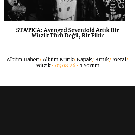
STATICA: Avenged Sevenfold Artık Bir
K
+
Müzik Türü Değil, Bir Fikir
•
Albüm Haberi
/
Albüm Kritik
/
Kapak
/
Kritik
/
Metal
/
Müzik
• 03 08 26 •
1 Yorum