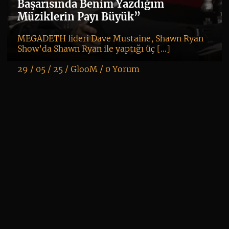
Başarısında Benim Yazdığım
Müziklerin Payı Büyük”
MEGADETH lideri Dave Mustaine, Shawn Ryan
Show’da Shawn Ryan ile yaptığı üç […]
29 / 05 / 25 /
GlooM
/
0 Yorum
K
+