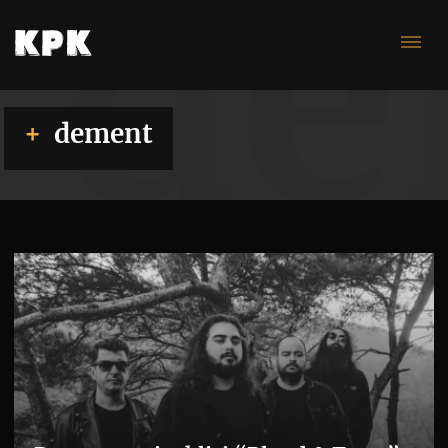
de
dement