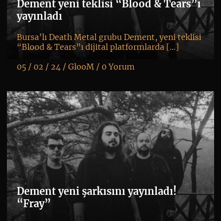
Dement yeni teklisi “Blood & Tears”ı
yayınladı
Bursa’lı Death Metal grubu Dement, yeni teklisi
“Blood & Tears”ı dijital platformlarda […]
05 / 02 / 24 /
GlooM
/
0 Yorum
K
+
Dement yeni şarkısını yayınladı!
“Fray”