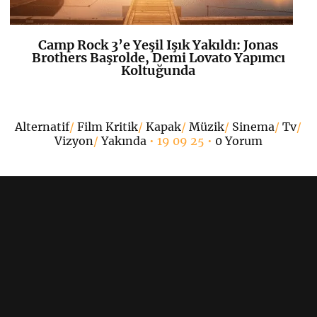
Camp Rock 3’e Yeşil Işık Yakıldı: Jonas
K
+
Brothers Başrolde, Demi Lovato Yapımcı
Koltuğunda
Alternatif
/
Film Kritik
/
Kapak
/
Müzik
/
Sinema
/
Tv
/
Vizyon
/
Yakında
• 19 09 25 •
0 Yorum