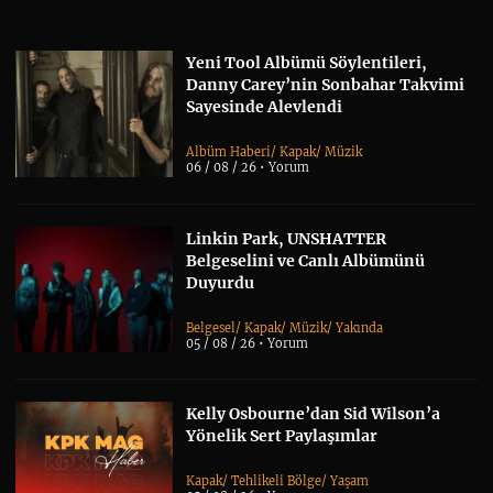
Yeni Tool Albümü Söylentileri,
Danny Carey’nin Sonbahar Takvimi
Sayesinde Alevlendi
Albüm Haberi
/
Kapak
/
Müzik
06 / 08 / 26 •
Yorum
Linkin Park, UNSHATTER
Belgeselini ve Canlı Albümünü
Duyurdu
Belgesel
/
Kapak
/
Müzik
/
Yakında
05 / 08 / 26 •
Yorum
Kelly Osbourne’dan Sid Wilson’a
Yönelik Sert Paylaşımlar
Kapak
/
Tehlikeli Bölge
/
Yaşam