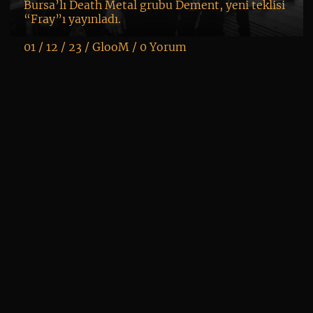
Bursa’lı Death Metal grubu Dement, yeni teklisi
“Fray”ı yayınladı.
01 / 12 / 23 /
GlooM
/
0 Yorum
K
+