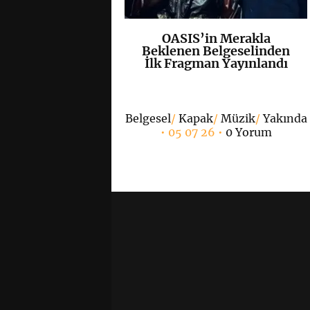
OASIS’in Merakla
K
+
Beklenen Belgeselinden
İlk Fragman Yayınlandı
Belgesel
/
Kapak
/
Müzik
/
Yakında
• 05 07 26 •
0 Yorum