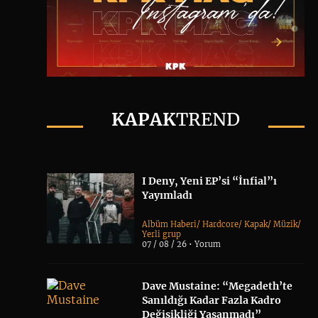
KAPAK
TREND
I Deny, Yeni EP’si “İnfial”ı
Yayımladı
Albüm Haberi
/
Hardcore
/
Kapak
/
Müzik
/
Yerli grup
07 / 08 / 26 •
Yorum
Dave Mustaine: “Megadeth’te
Sanıldığı Kadar Fazla Kadro
Değişikliği Yaşanmadı”