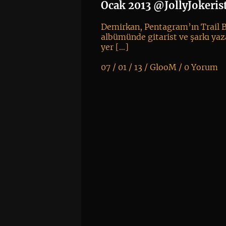
l
Ocak 2013 @JollyJokeris
Demirkan, Pentagram’ın Trail B
albümünde gitarist ve şarkı yaz
yer […]
07 / 01 / 13 /
GlooM
/
0 Yorum
K
+