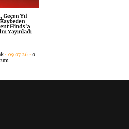
 Geçen Yıl
K
+
 Kaybeden
rent Hinds’a
ilm Yayınladı
ik
• 09 07 26 •
0
rum