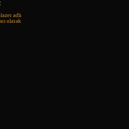
ive
t
lazer adlı
arı olarak