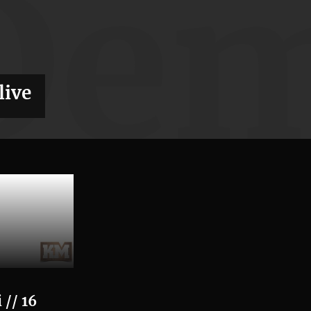
Dem
live
// 16