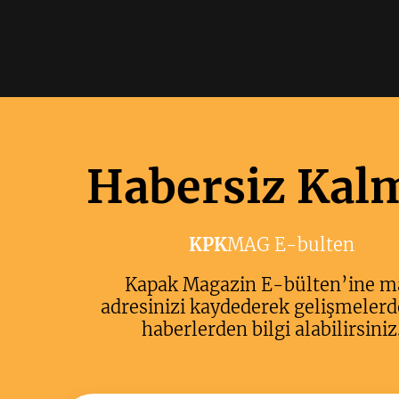
Habersiz Kal
KPK
MAG E-bulten
Kapak Magazin E-bülten’ine m
adresinizi kaydederek gelişmelerd
haberlerden bilgi alabilirsiniz