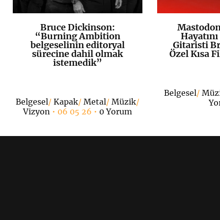
Bruce Dickinson:
Mastodon,
K
+
“Burning Ambition
Hayatını
belgeselinin editoryal
Gitaristi B
sürecine dahil olmak
Özel Kısa F
istemedik”
Belgesel
/
Müz
Belgesel
/
Kapak
/
Metal
/
Müzik
/
Yo
Vizyon
• 06 05 26 •
0 Yorum