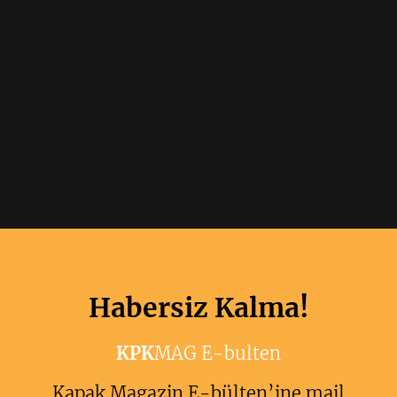
Habersiz Kalma!
KPK
MAG E-bulten
Kapak Magazin E-bülten’ine mail