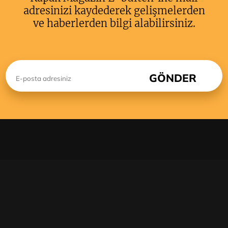
adresinizi kaydederek gelişmelerden
ve haberlerden bilgi alabilirsiniz.