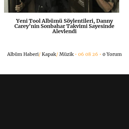
Yeni Tool Albümü Söylentileri, Danny
K
+
Carey’nin Sonbahar Takvimi Sayesinde
Alevlendi
Albüm Haberi
/
Kapak
/
Müzik
• 06 08 26 •
0 Yorum