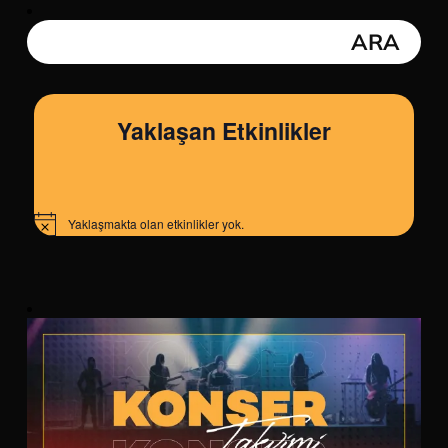
Yaklaşan Etkinlikler
Yaklaşmakta olan etkinlikler yok.
Notice