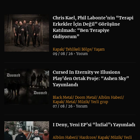
Chris Kael, Phil Labonte’nin “Terapi
Erkekler İçin Değil” Görüşüne
Katılmadı: “Ben Terapiye
Gidiyorum”
Kapak
/
Tehlikeli Bölge
/
Yaşam
09 / 08 / 26 •
Yorum
Cursed In Eternity ve Illusions
Play’den Ortak Proje: “Ashen Sky”
Yayımlandı
Black Metal
/
Doom Metal
/
Albüm Haberi
/
Kapak
/
Metal
/
Müzik
/
Yerli grup
07 / 08 / 26 •
Yorum
I Deny, Yeni EP’si “İnfial”ı Yayımladı
Albüm Haberi
/
Hardcore
/
Kapak
/
Müzik
/
Yerli