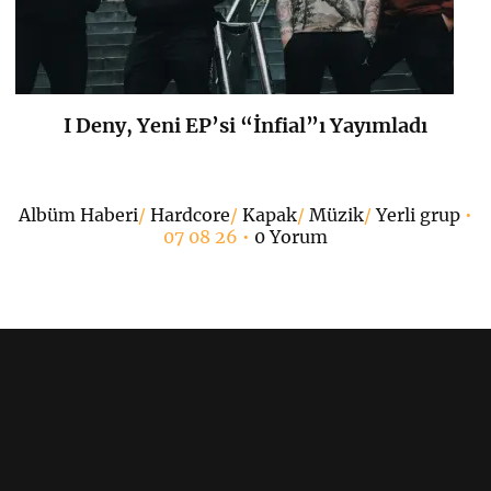
I Deny, Yeni EP’si “İnfial”ı Yayımladı
K
+
Albüm Haberi
/
Hardcore
/
Kapak
/
Müzik
/
Yerli grup
•
07 08 26 •
0 Yorum