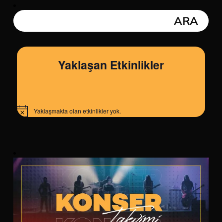
Yaklaşan Etkinlikler
Yaklaşmakta olan etkinlikler yok.
Notice