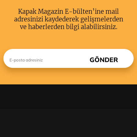
Kapak Magazin E-bülten’ine mail
adresinizi kaydederek gelişmelerden
ve haberlerden bilgi alabilirsiniz.