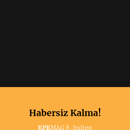
Habersiz Kalma!
KPK
MAG E-bulten