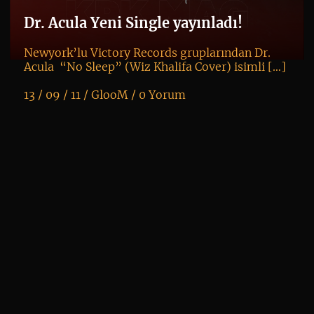
al
Dr. Acula Yeni Single yayınladı!
Newyork’lu Victory Records gruplarından Dr.
Acula “No Sleep” (Wiz Khalifa Cover) isimli […]
13 / 09 / 11 /
GlooM
/
0 Yorum
K
+