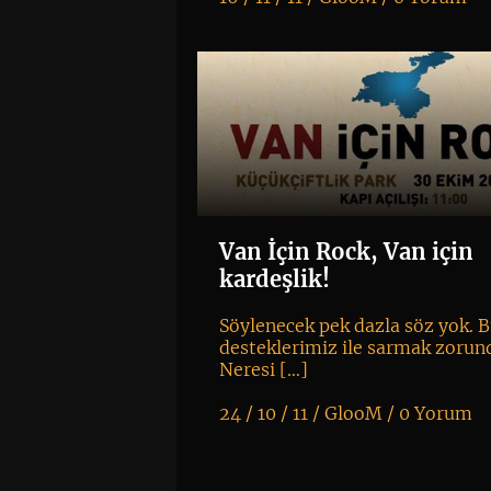
K
+
Van İçin Rock, Van için
kardeşlik!
Söylenecek pek dazla söz yok. B
desteklerimiz ile sarmak zorun
Neresi […]
24 / 10 / 11 /
GlooM
/
0 Yorum
K
+