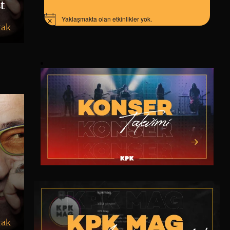
t
Yaklaşmakta olan etkinlikler yok.
Notice
rak
rak