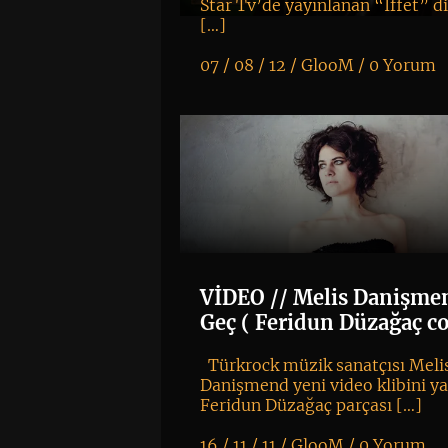
Star Tv’de yayınlanan “İffet” di
[…]
07 / 08 / 12 /
GlooM
/
0 Yorum
K
+
VİDEO // Melis Danişme
Geç ( Feridun Düzağaç c
Türkrock müzik sanatçısı Meli
Danişmend yeni video klibini ya
Feridun Düzağaç parçası […]
16 / 11 / 11 /
GlooM
/
0 Yorum