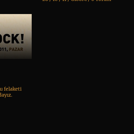
K
+
u felaketi
dayız.