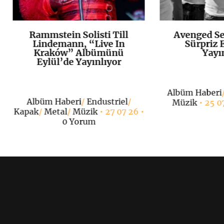
Rammstein Solisti Till
Avenged Se
K
+
Lindemann, “Live In
Sürpriz E
Kraków” Albümünü
Yayı
Eylül’de Yayınlıyor
Albüm Haberi
Albüm Haberi
/
Endustriel
/
Müzik
• 25 0
Kapak
/
Metal
/
Müzik
• 27 07 26 •
0 Yorum