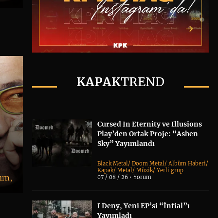
KAPAK
TREND
Cursed In Eternity ve Illusions
Play’den Ortak Proje: “Ashen
Sky” Yayımlandı
Black Metal
/
Doom Metal
/
Albüm Haberi
/
Kapak
/
Metal
/
Müzik
/
Yerli grup
ım,
07 / 08 / 26 •
Yorum
I Deny, Yeni EP’si “İnfial”ı
Yayımladı