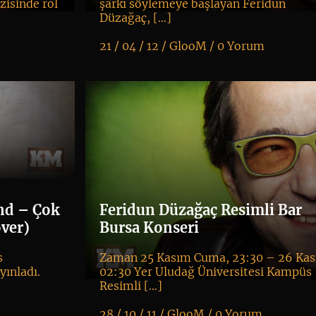
zisinde rol
şarkı söylemeye başlayan Feridun
Düzağaç, […]
21 / 04 / 12 /
GlooM
/
0 Yorum
K
+
nd – Çok
Feridun Düzağaç Resimli Bar
over)
Bursa Konseri
s
Zaman 25 Kasım Cuma, 23:30 – 26 Kas
yınladı.
02:30 Yer Uludağ Üniversitesi Kampüs
Resimli […]
28 / 10 / 11 /
GlooM
/
0 Yorum