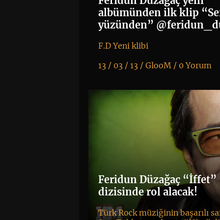
Feridun Düzağaç yeni
albümünden ilk klip “S
yüzünden” @feridun_d
F.D Yeni klibi
13 / 03 / 13 /
GlooM
/
0 Yorum
K
+
Feridun Düzağaç “İffet”
dizisinde rol alacak!
Türk Rock müziğinin başarılı sa