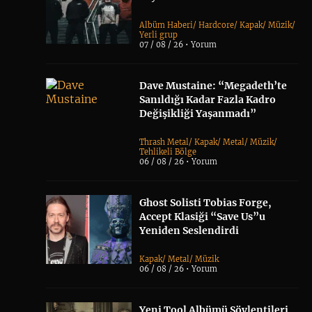
Albüm Haberi
/
Hardcore
/
Kapak
/
Müzik
/
Yerli grup
07 / 08 / 26 •
Yorum
Dave Mustaine: “Megadeth’te
Sanıldığı Kadar Fazla Kadro
Değişikliği Yaşanmadı”
Thrash Metal
/
Kapak
/
Metal
/
Müzik
/
Tehlikeli Bölge
06 / 08 / 26 •
Yorum
Ghost Solisti Tobias Forge,
Accept Klasiği “Save Us”u
Yeniden Seslendirdi
Kapak
/
Metal
/
Müzik
06 / 08 / 26 •
Yorum
Yeni Tool Albümü Söylentileri,