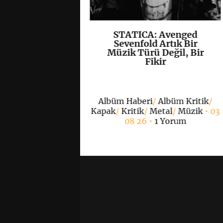
, Yeni EP’si
STATICA: Avenged
K
+
K
+
”ı Yayımladı
Sevenfold Artık Bir
Müzik Türü Değil, Bir
Fikir
/
Hardcore
/
Kapak
/
 grup
• 07 08 26 •
0
Albüm Haberi
/
Albüm Kritik
/
Yorum
Kapak
/
Kritik
/
Metal
/
Müzik
• 03
08 26 •
1 Yorum