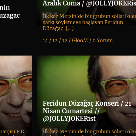
Aralık Cuma / @JOLLYJOKERis
enin
uzagac
İlk kez Mersin’de bir grubun solisti ola
şarkı söylemeye başlayan Feridun
Düzağaç, […]
14 / 12 / 12 /
GlooM
/
0 Yorum
K
+
Feridun Düzağaç Konseri / 21
Nisan Cumartesi //
@JOLLYJOKERist
natçısı F.D
İlk kez Mersin’de bir grubun solisti ola