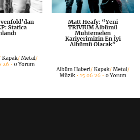
venfold’dan
Matt Heafy: “Yeni
K
+
K
+
P: Statica
TRIVIUM Albümü
nlandı
Muhtemelen
Kariyerimizin En İyi
Albümü Olacak”
/
Kapak
/
Metal
/
7 26 •
0 Yorum
Albüm Haberi
/
Kapak
/
Metal
/
Müzik
• 15 06 26 •
0 Yorum