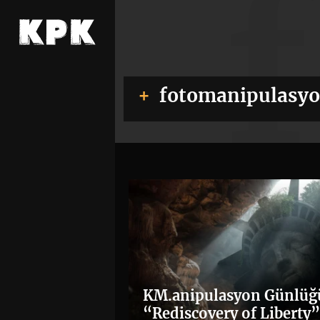
fotomanipulasy
KM.anipulasyon Günlüğ
“Rediscovery of Liberty