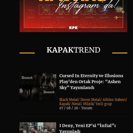
KAPAK
TREND
Cursed In Eternity ve Illusions
Play’den Ortak Proje: “Ashen
Sky” Yayımlandı
Black Metal
/
Doom Metal
/
Albüm Haberi
/
Kapak
/
Metal
/
Müzik
/
Yerli grup
07 / 08 / 26 •
Yorum
I Deny, Yeni EP’si “İnfial”ı
Yayımladı