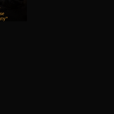
r
sse
rty”