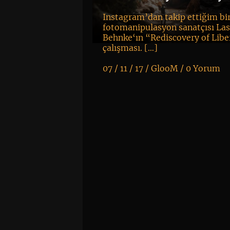
Instagram’dan takip ettiğim bi
fotomanipulasyon sanatçısı La
Behnke‘ın “Rediscovery of Libe
çalışması. […]
07 / 11 / 17 /
GlooM
/
0 Yorum
K
+