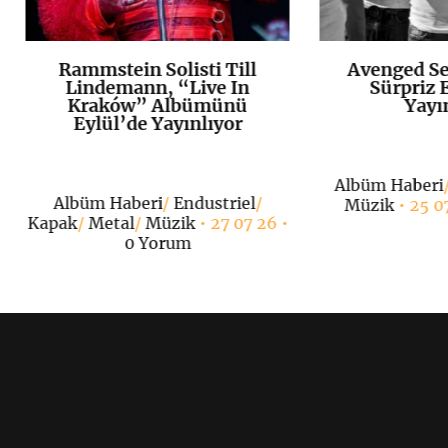
Rammstein Solisti Till
Avenged Se
K
+
Lindemann, “Live In
Sürpriz E
Kraków” Albümünü
Yayı
Eylül’de Yayınlıyor
Albüm Haberi
Albüm Haberi
/
Endustriel
/
Müzik
• 25 0
Kapak
/
Metal
/
Müzik
• 27 07 26 •
0 Yorum