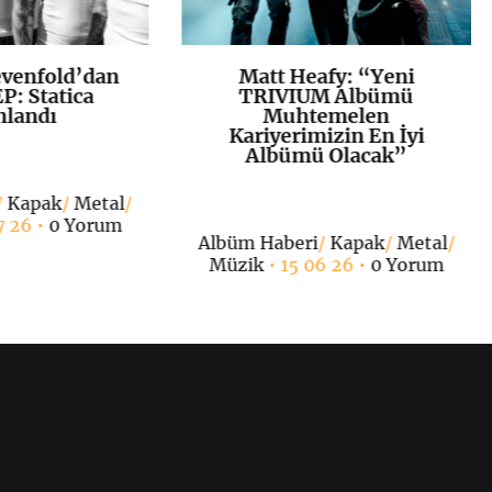
venfold’dan
Matt Heafy: “Yeni
K
+
K
+
P: Statica
TRIVIUM Albümü
nlandı
Muhtemelen
Kariyerimizin En İyi
Albümü Olacak”
/
Kapak
/
Metal
/
7 26 •
0 Yorum
Albüm Haberi
/
Kapak
/
Metal
/
Müzik
• 15 06 26 •
0 Yorum