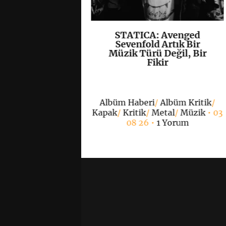
, Yeni EP’si
STATICA: Avenged
K
+
K
+
”ı Yayımladı
Sevenfold Artık Bir
Müzik Türü Değil, Bir
Fikir
/
Hardcore
/
Kapak
/
 grup
• 07 08 26 •
0
Albüm Haberi
/
Albüm Kritik
/
Yorum
Kapak
/
Kritik
/
Metal
/
Müzik
• 03
08 26 •
1 Yorum