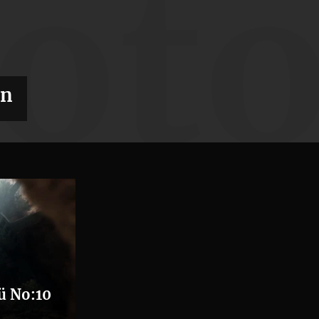
fot
on
ü No:10
”