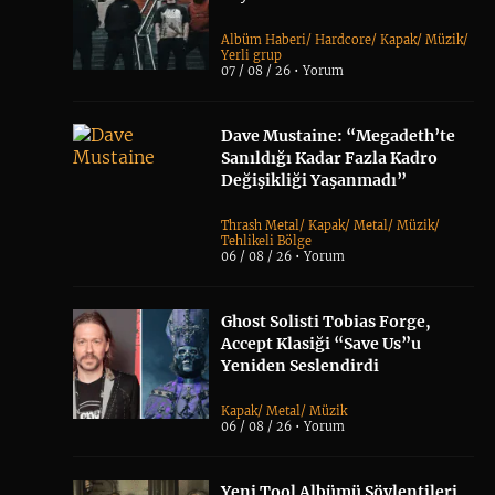
Albüm Haberi
/
Hardcore
/
Kapak
/
Müzik
/
Yerli grup
07 / 08 / 26 •
Yorum
Dave Mustaine: “Megadeth’te
Sanıldığı Kadar Fazla Kadro
Değişikliği Yaşanmadı”
Thrash Metal
/
Kapak
/
Metal
/
Müzik
/
Tehlikeli Bölge
06 / 08 / 26 •
Yorum
Ghost Solisti Tobias Forge,
Accept Klasiği “Save Us”u
Yeniden Seslendirdi
Kapak
/
Metal
/
Müzik
06 / 08 / 26 •
Yorum
Yeni Tool Albümü Söylentileri,