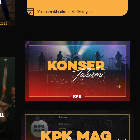
i
Yaklaşmakta olan etkinlikler yok.
Notice
eni
en