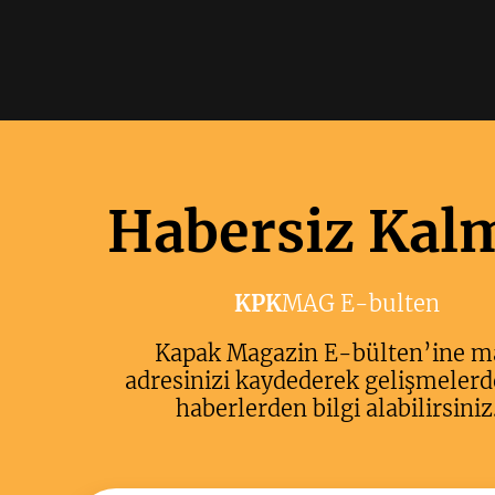
Habersiz Kal
KPK
MAG E-bulten
Kapak Magazin E-bülten’ine m
adresinizi kaydederek gelişmelerd
haberlerden bilgi alabilirsiniz