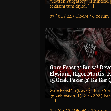
“Rotten Purgatory” ismindeki 
teklisini tüm dijital […]
03 / 02 / 24 /
GlooM
/
0 Yorum
K
+
Gore Feast 3: Bursa! Dev
Elysium, Rigor Mortis, 
15 Ocak Pazar @ Ka Bar 
Gore Feast’in 3. ayağı Bursa’da
gerçekleşiyor. 15 Ocak 2023 Pa
[…]
01 / 01 / 23 /
GlooM
/
0 Yorum