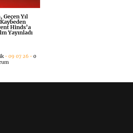
 Geçen Yıl
K
+
 Kaybeden
rent Hinds’a
ilm Yayınladı
ik
• 09 07 26 •
0
rum