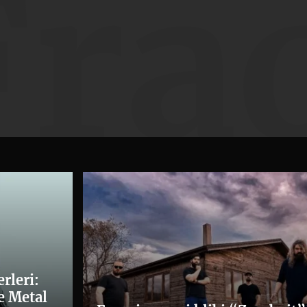
Fra
rleri:
e Metal