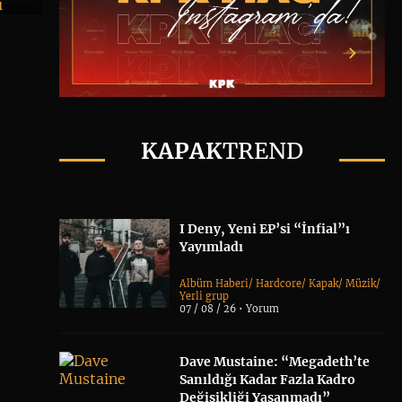
ı
KAPAK
TREND
I Deny, Yeni EP’si “İnfial”ı
Yayımladı
Albüm Haberi
/
Hardcore
/
Kapak
/
Müzik
/
Yerli grup
07 / 08 / 26 •
Yorum
Dave Mustaine: “Megadeth’te
Sanıldığı Kadar Fazla Kadro
Değişikliği Yaşanmadı”