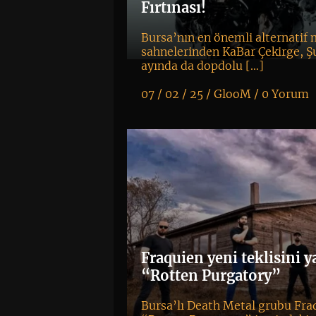
Fırtınası!
Bursa’nın en önemli alternatif
sahnelerinden KaBar Çekirge, Ş
ayında da dopdolu […]
07 / 02 / 25 /
GlooM
/
0 Yorum
K
+
Fraquien yeni teklisini y
“Rotten Purgatory”
Bursa’lı Death Metal grubu Fra