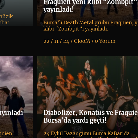
Fraquien yeni klibi “Zombpit”
yayınladı!
 müzik
ubat
Bursa’lı Death Metal grubu Fraquien, y
klibi “Zombpit”i yayınladı.
22 / 11 / 24 /
GlooM
/
0 Yorum
K
+
ayınladı
Diabolizer, Konatus ve Fraqui
Bursa’da yardı geçti!
quien,
24 Eylül Pazar günü Bursa KaBar‘da