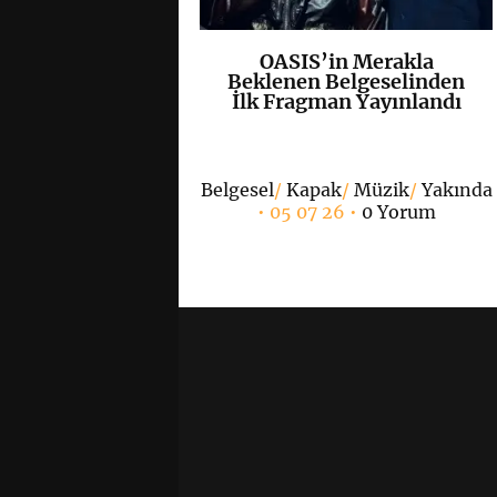
OASIS’in Merakla
K
+
Beklenen Belgeselinden
İlk Fragman Yayınlandı
Belgesel
/
Kapak
/
Müzik
/
Yakında
• 05 07 26 •
0 Yorum