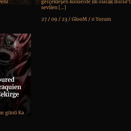
yeni
gerçekleşen konserde ilk olarak Bursa‘l
sevilen […]
27 / 09 / 23 /
GlooM
/
0 Yorum
K
+
oured
Fraquien
Çekirge
zar günü Ka