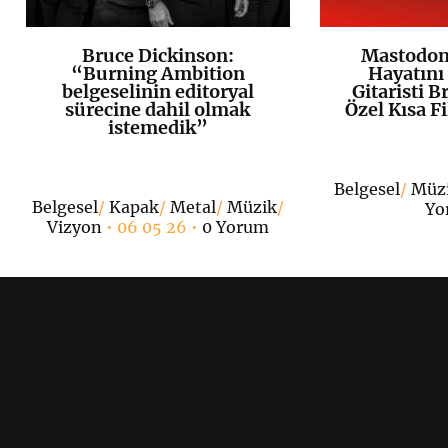
Bruce Dickinson:
Mastodon,
K
+
“Burning Ambition
Hayatını
belgeselinin editoryal
Gitaristi B
sürecine dahil olmak
Özel Kısa F
istemedik”
Belgesel
/
Müz
Belgesel
/
Kapak
/
Metal
/
Müzik
/
Yo
Vizyon
• 06 05 26 •
0 Yorum