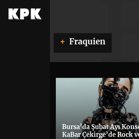
Fraquien
Bursa’da Şubat Ayı Konse
KaBar Çekirge’de Rock v