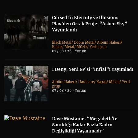
Cursed In Eternity ve Illusions
Play’den Ortak Proje: “Ashen Sky”
Yayımlandı
Black Metal
/
Doom Metal
/
Albüm Haberi
/
Kapak
/
Metal
/
Müzik
/
Yerli grup
07 / 08 / 26 •
Yorum
I Deny, Yeni EP’si “İnfial”ı Yayımladı
Albüm Haberi
/
Hardcore
/
Kapak
/
Müzik
/
Yerli
grup
07 / 08 / 26 •
Yorum
Dave Mustaine: “Megadeth’te
Sanıldığı Kadar Fazla Kadro
Değişikliği Yaşanmadı”