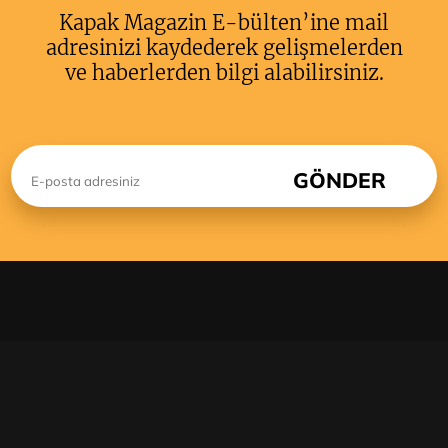
Kapak Magazin E-bülten’ine mail
adresinizi kaydederek gelişmelerden
ve haberlerden bilgi alabilirsiniz.