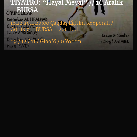
TIYATRO: “Hayal Meyal” // 16 Aralık
– BURSA
16.12.2011 20:00 Çağdaş Eğitim Kooperafi /
Görükle – BURSA 2011 […]
09 / 12 / 11 /
GlooM
/
0 Yorum
K
+