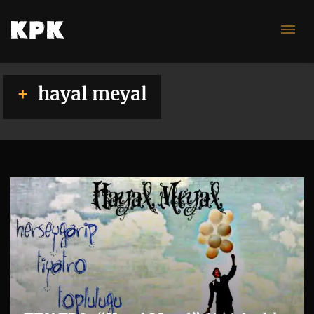
me
hayal meyal