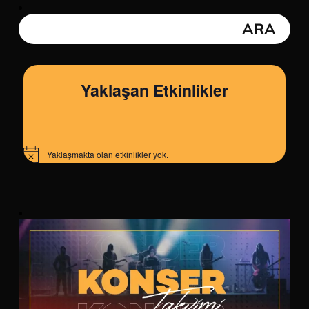
Yaklaşan Etkinlikler
Yaklaşmakta olan etkinlikler yok.
Notice