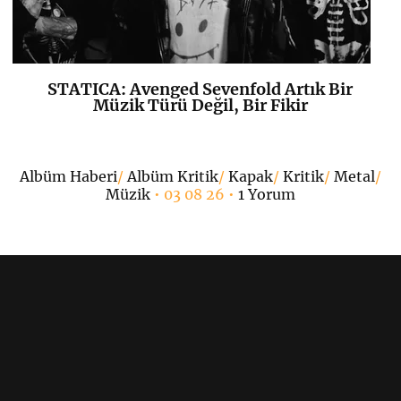
STATICA: Avenged Sevenfold Artık Bir
K
+
Müzik Türü Değil, Bir Fikir
•
Albüm Haberi
/
Albüm Kritik
/
Kapak
/
Kritik
/
Metal
/
Müzik
• 03 08 26 •
1 Yorum