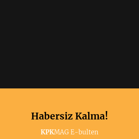
Habersiz Kalma!
KPK
MAG E-bulten