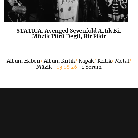
STATICA: Avenged Sevenfold Artık Bir
K
+
Müzik Türü Değil, Bir Fikir
•
Albüm Haberi
/
Albüm Kritik
/
Kapak
/
Kritik
/
Metal
/
Müzik
• 03 08 26 •
1 Yorum