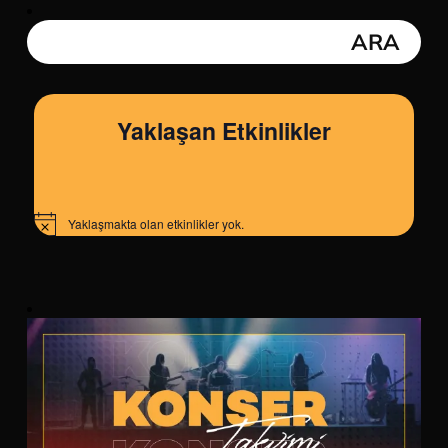
Yaklaşan Etkinlikler
Yaklaşmakta olan etkinlikler yok.
Notice