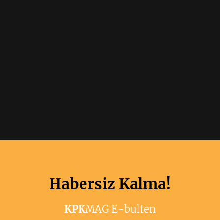
Habersiz Kalma!
KPK
MAG E-bulten