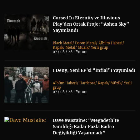
Cursed In Eternity ve Illusions
Play’den Ortak Proje: “Ashen Sky”
Yayımlandı
Black Metal
/
Doom Metal
/
Albüm Haberi
/
Kapak
/
Metal
/
Müzik
/
Yerli grup
07 / 08 / 26 •
Yorum
I Deny, Yeni EP’si “İnfial”ı Yayımladı
Albüm Haberi
/
Hardcore
/
Kapak
/
Müzik
/
Yerli
grup
07 / 08 / 26 •
Yorum
Dave Mustaine: “Megadeth’te
Sanıldığı Kadar Fazla Kadro
Değişikliği Yaşanmadı”