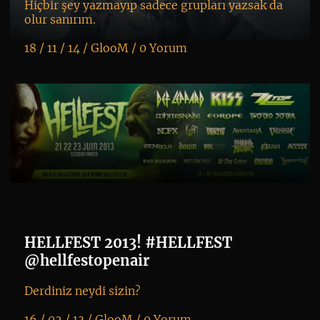
Hiçbir şey yazmayıp sadece grupları yazsak da
olur sanırım.
18 / 11 / 14 /
GlooM
/
0 Yorum
K
+
HELLFEST 2013! #HELLFEST
@hellfestopenair
Derdiniz neydi sizin?
16 / 02 / 13 /
GlooM
/
0 Yorum