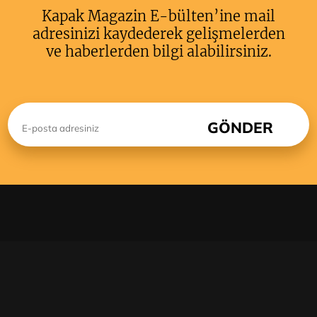
Kapak Magazin E-bülten’ine mail
adresinizi kaydederek gelişmelerden
ve haberlerden bilgi alabilirsiniz.