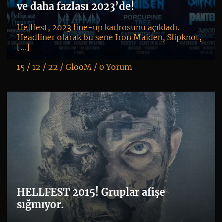
ve daha fazlası 2023’de!
Hellfest, 2023 line-up kadrosunu açıkladı.
Headliner olarak bu sene Iron Maiden, Slipknot,
[…]
15 / 12 / 22 /
GlooM
/
0 Yorum
K
+
HELLFEST 2015! Gruplar afişe
sığmıyor.