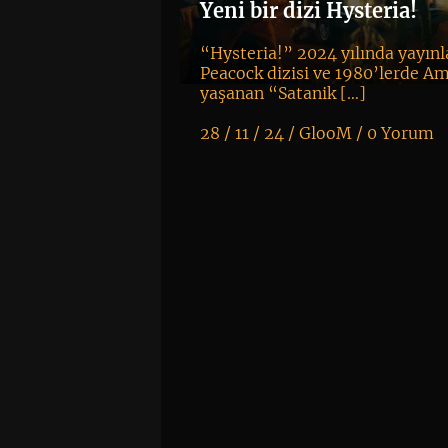
Yeni bir dizi Hysteria!
“Hysteria!” 2024 yılında yayınl
Peacock dizisi ve 1980’lerde A
yaşanan “Satanik […]
28 / 11 / 24 /
GlooM
/
0 Yorum
K
+