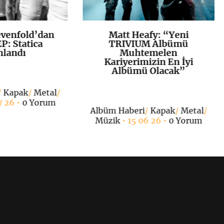
venfold’dan
Matt Heafy: “Yeni
K
+
K
+
P: Statica
TRIVIUM Albümü
nlandı
Muhtemelen
Kariyerimizin En İyi
Albümü Olacak”
/
Kapak
/
Metal
/
7 26 •
0 Yorum
Albüm Haberi
/
Kapak
/
Metal
/
Müzik
• 15 06 26 •
0 Yorum