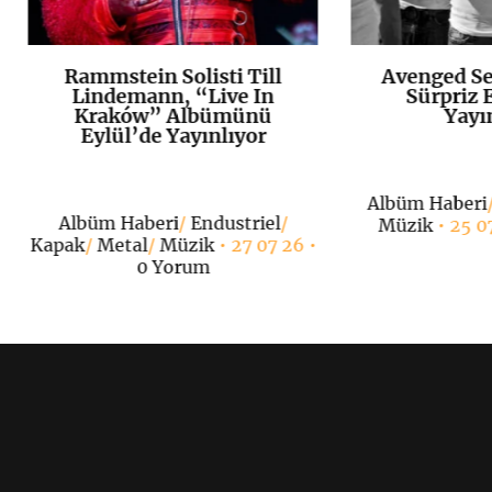
Rammstein Solisti Till
Avenged Se
K
+
Lindemann, “Live In
Sürpriz E
Kraków” Albümünü
Yayı
Eylül’de Yayınlıyor
Albüm Haberi
Albüm Haberi
/
Endustriel
/
Müzik
• 25 0
Kapak
/
Metal
/
Müzik
• 27 07 26 •
0 Yorum