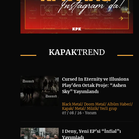
KAPAK
TREND
Cursed In Eternity ve Illusions
Play’den Ortak Proje: “Ashen
Sky” Yayımlandı
Black Metal
/
Doom Metal
/
Albüm Haberi
/
Kapak
/
Metal
/
Müzik
/
Yerli grup
07 / 08 / 26 •
Yorum
I Deny, Yeni EP’si “İnfial”ı
Yayımladı