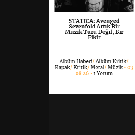
, Yeni EP’si
STATICA: Avenged
K
+
K
+
”ı Yayımladı
Sevenfold Artık Bir
Müzik Türü Değil, Bir
Fikir
/
Hardcore
/
Kapak
/
 grup
• 07 08 26 •
0
Albüm Haberi
/
Albüm Kritik
/
Yorum
Kapak
/
Kritik
/
Metal
/
Müzik
• 03
08 26 •
1 Yorum