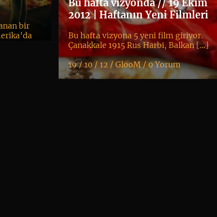
Bu hafta vizyonda // 19 Ekim
2012 | Haftanın Yeni Filmleri
anan bir
merika’da
Bu hafta vizyona 5 yeni film giriyor.
Çanakkale 1915 Rus Harbi, Balkan […]
19 / 10 / 12 /
GlooM
/
0 Yorum
K
+