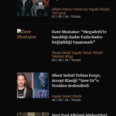
Albüm Haberi
/
Hardcore
/
Kapak
/
Müzik
/
Yerli grup
07 / 08 / 26 •
Yorum
Dave Mustaine: “Megadeth’te
Sanıldığı Kadar Fazla Kadro
Değişikliği Yaşanmadı”
Thrash Metal
/
Kapak
/
Metal
/
Müzik
/
Tehlikeli Bölge
06 / 08 / 26 •
Yorum
Ghost Solisti Tobias Forge,
Accept Klasiği “Save Us”u
Yeniden Seslendirdi
Kapak
/
Metal
/
Müzik
06 / 08 / 26 •
Yorum
Yeni Tool Albümü Söylentileri,