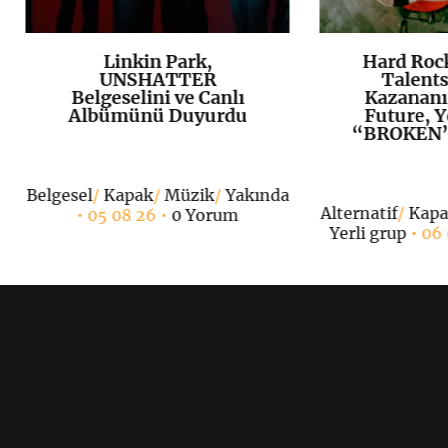
Linkin Park,
Hard Roc
K
+
UNSHATTER
Talents
Belgeselini ve Canlı
Kazananı
Albümünü Duyurdu
Future, Y
“BROKEN”ı
Belgesel
/
Kapak
/
Müzik
/
Yakında
Alternatif
/
Kap
• 05 08 26 •
0 Yorum
Yerli grup
• 06