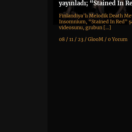
yayınladı; “Stained In R
Finlandiya’lı Melodik Death Me
Insomnium, “Stained In Red” şa
videosunu, grubun […]
08 / 11 / 23 /
GlooM
/
0 Yorum
K
+