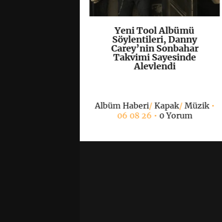
olisti Tobias
Yeni Tool Albümü
K
+
K
+
ccept Klasiği
Söylentileri, Danny
s”u Yeniden
Carey’nin Sonbahar
lendirdi
Takvimi Sayesinde
Alevlendi
/
Müzik
• 06 08 26
Albüm Haberi
/
Kapak
/
Müzik
•
 Yorum
06 08 26 •
0 Yorum