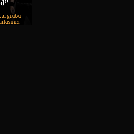
ed”
tal grubu
rkısının