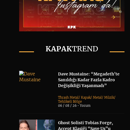
KAPAK
TREND
Dave Mustaine: “Megadeth’te
Sanıldığı Kadar Fazla Kadro
Değişikliği Yaşanmadı”
Thrash Metal
/
Kapak
/
Metal
/
Müzik
/
Tehlikeli Bölge
06 / 08 / 26 •
Yorum
Ghost Solisti Tobias Forge,
Accept Klasiği “Save Us”u