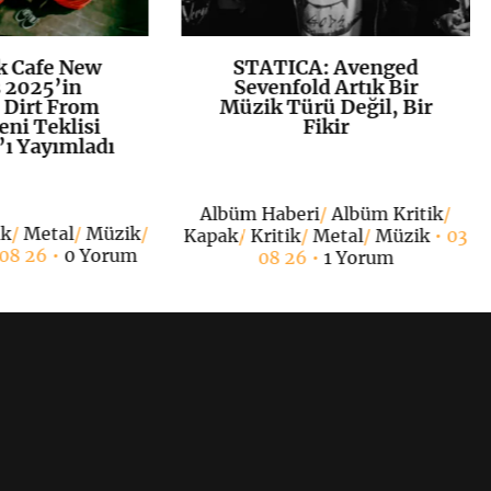
k Cafe New
STATICA: Avenged
K
+
K
+
 2025’in
Sevenfold Artık Bir
 Dirt From
Müzik Türü Değil, Bir
eni Teklisi
Fikir
 Yayımladı
Albüm Haberi
/
Albüm Kritik
/
ak
/
Metal
/
Müzik
/
Kapak
/
Kritik
/
Metal
/
Müzik
• 03
 08 26 •
0 Yorum
08 26 •
1 Yorum