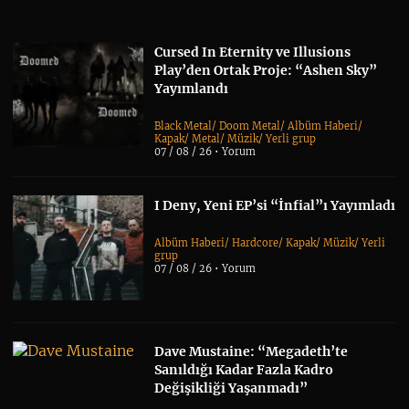
Cursed In Eternity ve Illusions
Play’den Ortak Proje: “Ashen Sky”
Yayımlandı
Black Metal
/
Doom Metal
/
Albüm Haberi
/
Kapak
/
Metal
/
Müzik
/
Yerli grup
07 / 08 / 26 •
Yorum
I Deny, Yeni EP’si “İnfial”ı Yayımladı
Albüm Haberi
/
Hardcore
/
Kapak
/
Müzik
/
Yerli
grup
07 / 08 / 26 •
Yorum
Dave Mustaine: “Megadeth’te
Sanıldığı Kadar Fazla Kadro
Değişikliği Yaşanmadı”