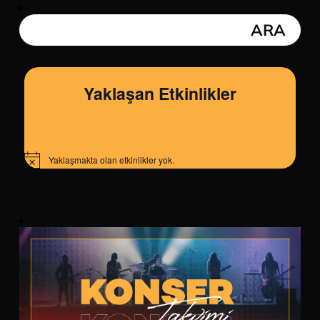
Yaklaşan Etkinlikler
Yaklaşmakta olan etkinlikler yok.
Notice