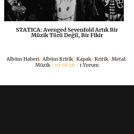
STATICA: Avenged Sevenfold Artık Bir
K
+
Müzik Türü Değil, Bir Fikir
•
Albüm Haberi
/
Albüm Kritik
/
Kapak
/
Kritik
/
Metal
/
Müzik
• 03 08 26 •
1 Yorum