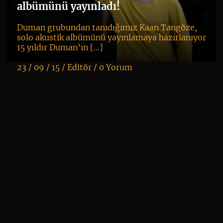
ne
albümünü yayınladı!
Duman grubundan tanıdığımız Kaan Tangöze,
solo akustik albümünü yayınlamaya hazırlanıyor
15 yıldır Duman’ın […]
23 / 09 / 15 /
Editör
/
0 Yorum
K
+