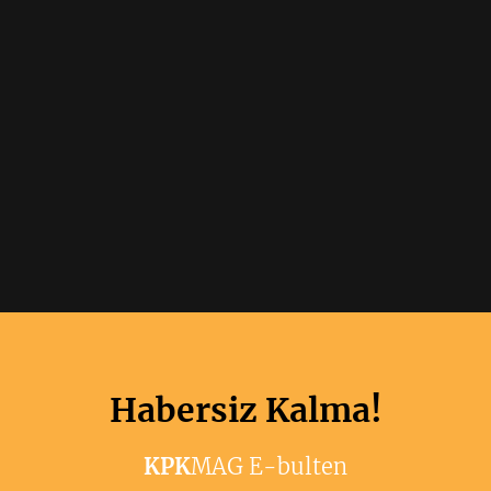
Habersiz Kalma!
KPK
MAG E-bulten