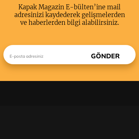
Kapak Magazin E-bülten’ine mail
adresinizi kaydederek gelişmelerden
ve haberlerden bilgi alabilirsiniz.