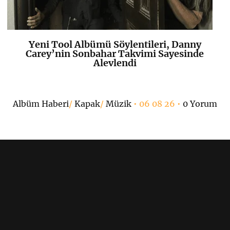
Yeni Tool Albümü Söylentileri, Danny
K
+
Carey’nin Sonbahar Takvimi Sayesinde
Alevlendi
Albüm Haberi
/
Kapak
/
Müzik
• 06 08 26 •
0 Yorum