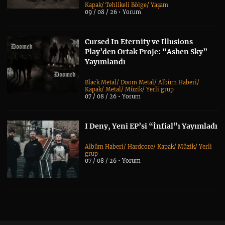
Kapak
/
Tehlikeli Bölge
/
Yaşam
09 / 08 / 26 •
Yorum
Cursed In Eternity ve Illusions
Play’den Ortak Proje: “Ashen Sky”
Yayımlandı
Black Metal
/
Doom Metal
/
Albüm Haberi
/
Kapak
/
Metal
/
Müzik
/
Yerli grup
07 / 08 / 26 •
Yorum
I Deny, Yeni EP’si “İnfial”ı Yayımladı
Albüm Haberi
/
Hardcore
/
Kapak
/
Müzik
/
Yerli
grup
07 / 08 / 26 •
Yorum