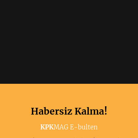
Habersiz Kalma!
KPK
MAG E-bulten