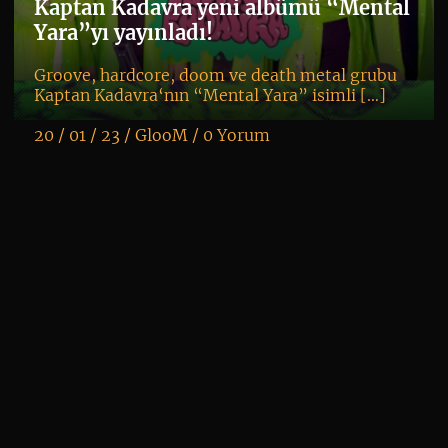
20
Kaptan Kadavra yeni albümü “Mental
Yara”yı yayınladı!
Groove, hardcore, doom ve death metal grubu
Kaptan Kadavra‘nın “Mental Yara” isimli […]
20 / 01 / 23 /
GlooM
/
0 Yorum
K
+