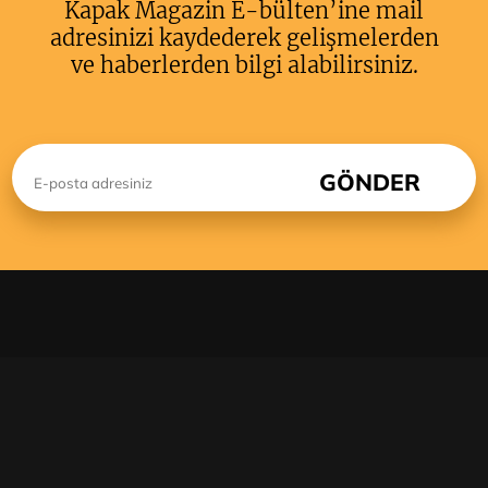
Kapak Magazin E-bülten’ine mail
adresinizi kaydederek gelişmelerden
ve haberlerden bilgi alabilirsiniz.