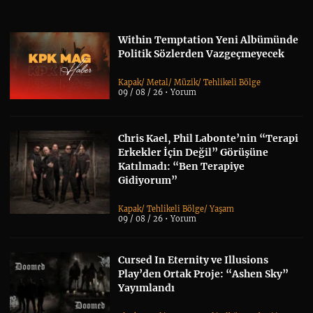
Within Temptation Yeni Albümünde
Politik Sözlerden Vazgeçmeyecek
Kapak
/
Metal
/
Müzik
/
Tehlikeli Bölge
09 / 08 / 26 •
Yorum
Chris Kael, Phil Labonte’nin “Terapi
Erkekler İçin Değil” Görüşüne
Katılmadı: “Ben Terapiye
Gidiyorum”
Kapak
/
Tehlikeli Bölge
/
Yaşam
09 / 08 / 26 •
Yorum
Cursed In Eternity ve Illusions
Play’den Ortak Proje: “Ashen Sky”
Yayımlandı