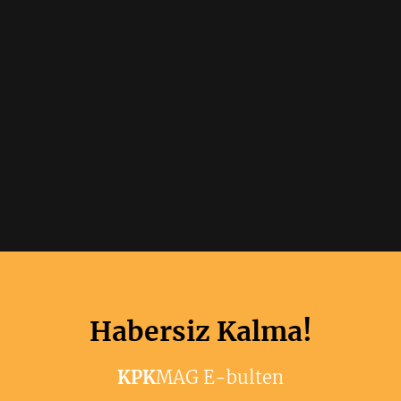
Habersiz Kalma!
KPK
MAG E-bulten