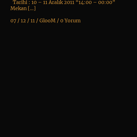
Tarihi : 10 – 11 Aralık 2011 “14:00 – 00:00”
Mekan […]
07 / 12 / 11 /
GlooM
/
0 Yorum
K
+