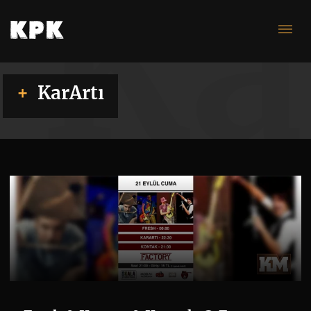
Ka
KarArtı