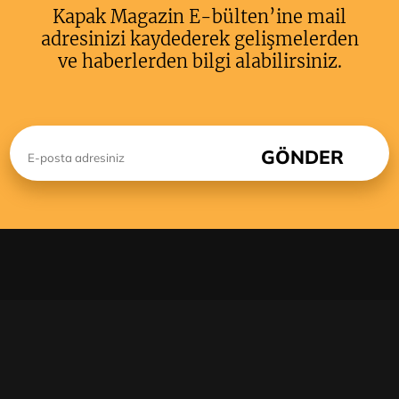
Kapak Magazin E-bülten’ine mail
adresinizi kaydederek gelişmelerden
ve haberlerden bilgi alabilirsiniz.