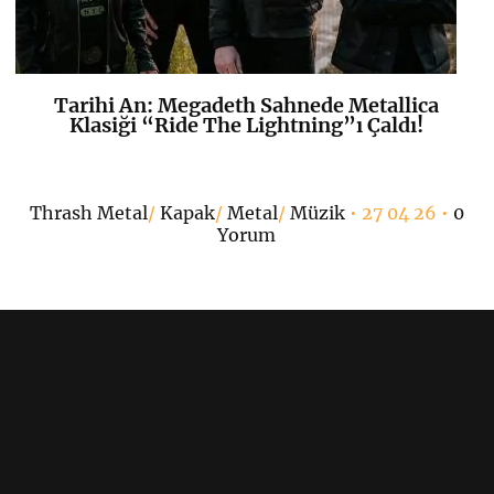
Tarihi An: Megadeth Sahnede Metallica
K
+
Klasiği “Ride The Lightning”ı Çaldı!
6
Thrash Metal
/
Kapak
/
Metal
/
Müzik
• 27 04 26 •
0
Yorum