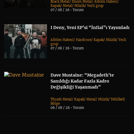
Black Metal
/
Doom Metal
/
Albüm Haberi
/
Kapak
/
Metal
/
Müzik
/
Yerli grup
07 / 08 / 26 •
Yorum
I Deny, Yeni EP’si “İnfial”ı Yayımladı
Albüm Haberi
/
Hardcore
/
Kapak
/
Müzik
/
Yerli
grup
07 / 08 / 26 •
Yorum
Dave Mustaine: “Megadeth’te
Sanıldığı Kadar Fazla Kadro
Değişikliği Yaşanmadı”
Thrash Metal
/
Kapak
/
Metal
/
Müzik
/
Tehlikeli
Bölge
06 / 08 / 26 •
Yorum