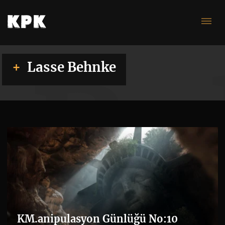
Be
Lasse Behnke
KM.anipulasyon Günlüğü No:10