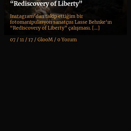
“Rediscovery of Liberty”
Instagram’dan takip ettiğim bir
fotomanipulasyon sanatçısı Lasse Behnke‘ın
“Rediscovery of Liberty” çalışması. […]
07 / 11 / 17 /
GlooM
/
0 Yorum
K
+