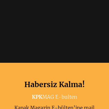
Habersiz Kalma!
KPK
MAG E-bulten
Kapak Magazin E-bülten’ine mail