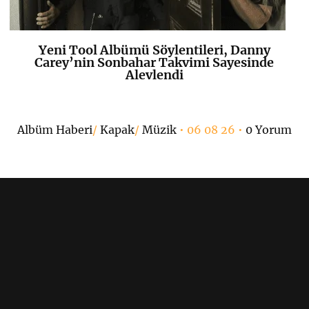
Yeni Tool Albümü Söylentileri, Danny
K
+
Carey’nin Sonbahar Takvimi Sayesinde
Alevlendi
Albüm Haberi
/
Kapak
/
Müzik
• 06 08 26 •
0 Yorum