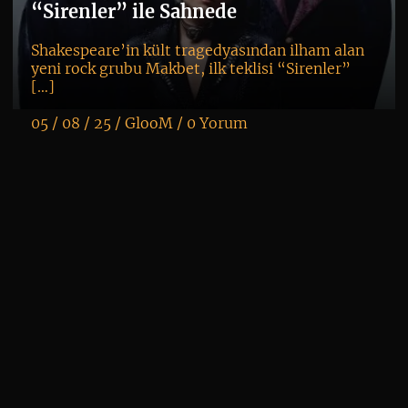
“Sirenler” ile Sahnede
Shakespeare’in kült tragedyasından ilham alan
yeni rock grubu Makbet, ilk teklisi “Sirenler”
[…]
05 / 08 / 25 /
GlooM
/
0 Yorum
K
+