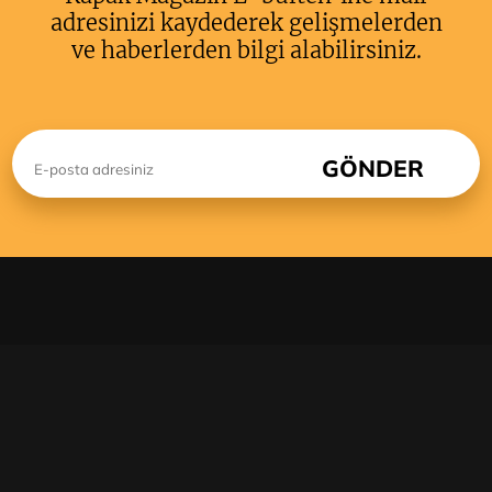
adresinizi kaydederek gelişmelerden
ve haberlerden bilgi alabilirsiniz.