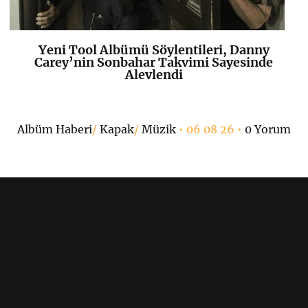
Yeni Tool Albümü Söylentileri, Danny
K
+
Carey’nin Sonbahar Takvimi Sayesinde
Alevlendi
Albüm Haberi
/
Kapak
/
Müzik
• 06 08 26 •
0 Yorum