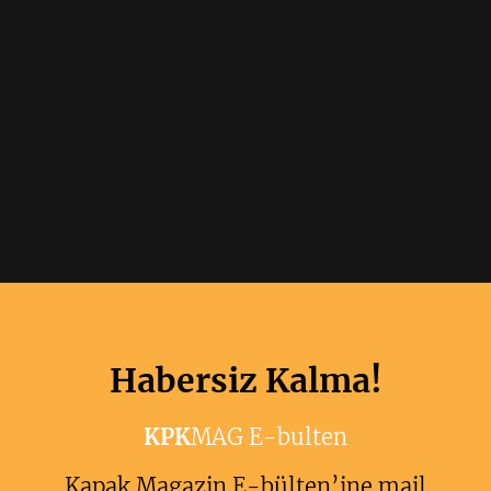
Habersiz Kalma!
KPK
MAG E-bulten
Kapak Magazin E-bülten’ine mail