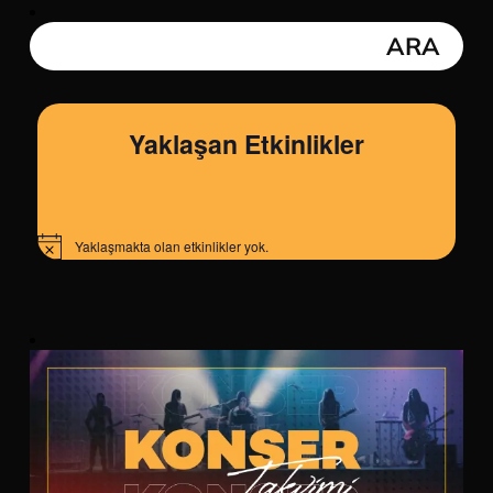
Yaklaşan Etkinlikler
Yaklaşmakta olan etkinlikler yok.
Notice