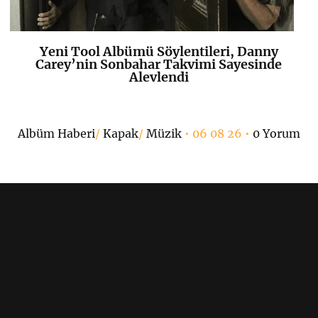
Yeni Tool Albümü Söylentileri, Danny
K
+
Carey’nin Sonbahar Takvimi Sayesinde
Alevlendi
Albüm Haberi
/
Kapak
/
Müzik
• 06 08 26 •
0 Yorum