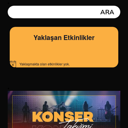
Yaklaşan Etkinlikler
Yaklaşmakta olan etkinlikler yok.
Notice