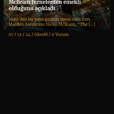
McBrain turnelerden emekli
olduğunu açıkladı
1982’den bu yana grubun üyesi olan Iron
Maiden davulcusu Nicko McBrain, “The […]
07 / 12 / 24 /
GlooM
/
0 Yorum
K
+