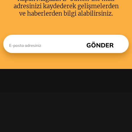
adresinizi kaydederek gelişmelerden
ve haberlerden bilgi alabilirsiniz.