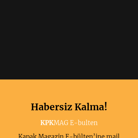
Habersiz Kalma!
KPK
MAG E-bulten
Kapak Magazin E-bülten’ine mail