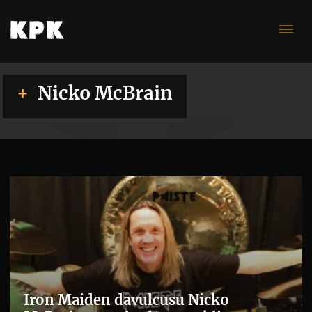
Mc
Nicko McBrain
Iron Maiden davulcusu Nicko