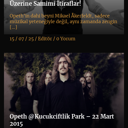
Üzerine Samimi İtiraflar!
Opeth’in dahi beyni Mikael Åkerfeldt, sadece
müzikal yeteneğiyle değil, aynı zamanda zengin
[…]
15 / 07 / 25 /
Editör
/
0 Yorum
K
+
Opeth @Kucukciftlik Park – 22 Mart
2015