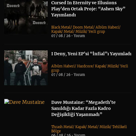
Cursed In Eternity ve Illusions
Play’den Ortak Proje: “Ashen Sky”
Yayımlandı
Black Metal
/
Doom Metal
/
Albüm Haberi
/
Kapak
/
Metal
/
Müzik
/
Yerli grup
07 / 08 / 26 •
Yorum
I Deny, Yeni EP’si “İnfial”ı Yayımladı
Albüm Haberi
/
Hardcore
/
Kapak
/
Müzik
/
Yerli
grup
07 / 08 / 26 •
Yorum
Dave Mustaine: “Megadeth’te
Sanıldığı Kadar Fazla Kadro
Değişikliği Yaşanmadı”
Thrash Metal
/
Kapak
/
Metal
/
Müzik
/
Tehlikeli
Bölge
06 / 08 / 26 •
Yorum