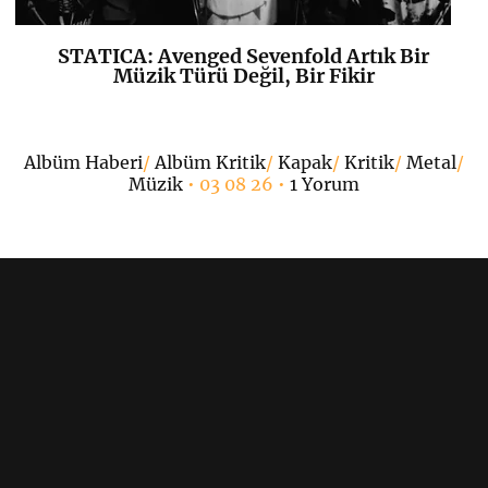
STATICA: Avenged Sevenfold Artık Bir
K
+
Müzik Türü Değil, Bir Fikir
•
Albüm Haberi
/
Albüm Kritik
/
Kapak
/
Kritik
/
Metal
/
Müzik
• 03 08 26 •
1 Yorum