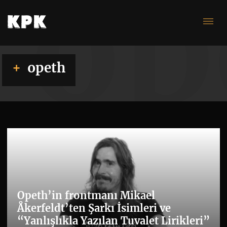
op
opeth
Opeth’in frontmanı Mikael
Åkerfeldt’ten Şarkı İsimleri ve
“Yanlışlıkla Yazılan Tuvalet Lirikleri”