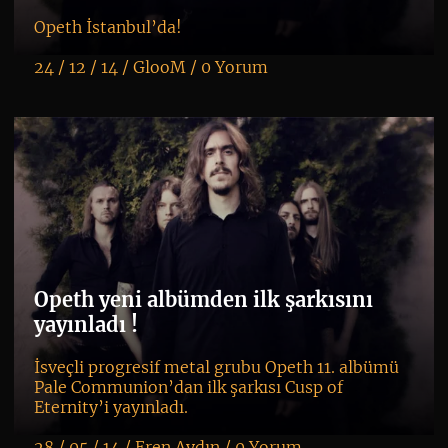
Opeth İstanbul’da!
24 / 12 / 14 /
GlooM
/
0 Yorum
K
+
Opeth yeni albümden ilk şarkısını
yayınladı !
İsveçli progresif metal grubu Opeth 11. albümü
Pale Communion’dan ilk şarkısı Cusp of
Eternity’i yayınladı.
28 / 05 / 14 /
Eren Aydın
/
0 Yorum