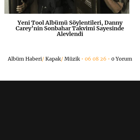
Yeni Tool Albümü Söylentileri, Danny
K
+
Carey’nin Sonbahar Takvimi Sayesinde
Alevlendi
Albüm Haberi
/
Kapak
/
Müzik
• 06 08 26 •
0 Yorum