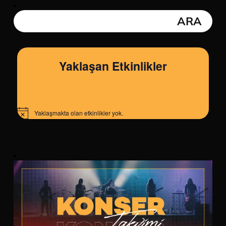
Yaklaşan Etkinlikler
Yaklaşmakta olan etkinlikler yok.
Notice