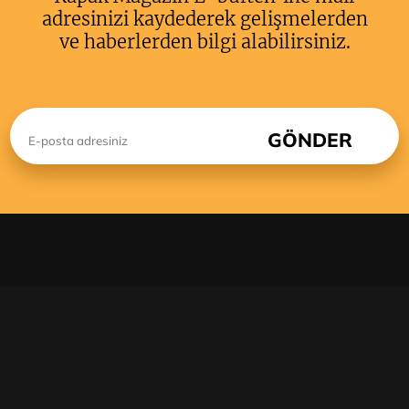
adresinizi kaydederek gelişmelerden
ve haberlerden bilgi alabilirsiniz.