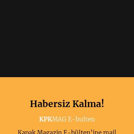
Habersiz Kalma!
KPK
MAG E-bulten
Kapak Magazin E-bülten’ine mail