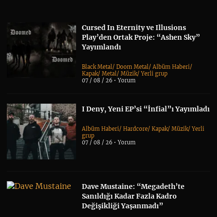
Cursed In Eternity ve Illusions
Play’den Ortak Proje: “Ashen Sky”
Yayımlandı
Black Metal
/
Doom Metal
/
Albüm Haberi
/
Kapak
/
Metal
/
Müzik
/
Yerli grup
07 / 08 / 26 •
Yorum
I Deny, Yeni EP’si “İnfial”ı Yayımladı
Albüm Haberi
/
Hardcore
/
Kapak
/
Müzik
/
Yerli
grup
07 / 08 / 26 •
Yorum
Dave Mustaine: “Megadeth’te
Sanıldığı Kadar Fazla Kadro
Değişikliği Yaşanmadı”