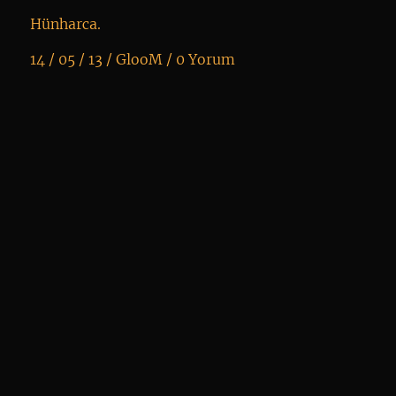
Hünharca.
14 / 05 / 13 /
GlooM
/
0 Yorum
K
+