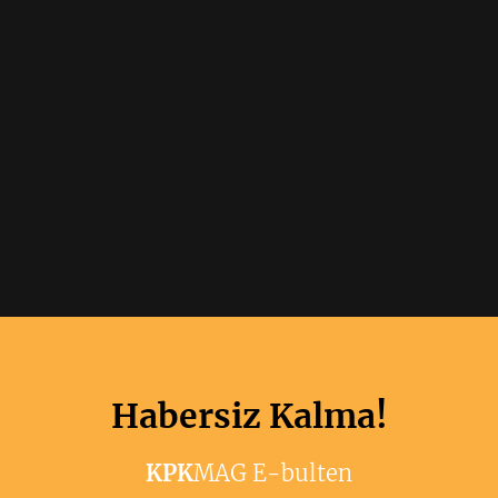
Habersiz Kalma!
KPK
MAG E-bulten