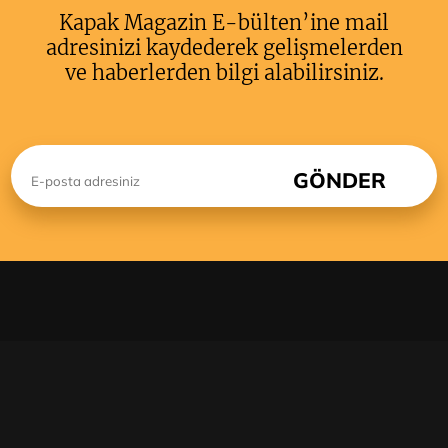
Kapak Magazin E-bülten’ine mail
adresinizi kaydederek gelişmelerden
ve haberlerden bilgi alabilirsiniz.