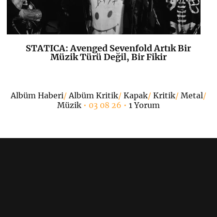
STATICA: Avenged Sevenfold Artık Bir
K
+
Müzik Türü Değil, Bir Fikir
•
Albüm Haberi
/
Albüm Kritik
/
Kapak
/
Kritik
/
Metal
/
Müzik
• 03 08 26 •
1 Yorum