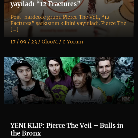
ye
yayıladı “12 Fractures”
Post-hardcore grubu Pierce The Veil, “12
Factures” şarkısının klibini yayınladı. Pierce The
[…]
17 / 09 / 23 /
GlooM
/
0 Yorum
K
+
kl
YENI KLIP: Pierce The Veil – Bulls in
the Bronx