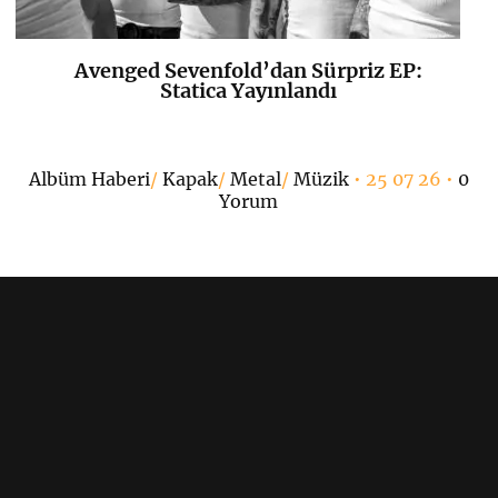
Avenged Sevenfold’dan Sürpriz EP:
K
+
Statica Yayınlandı
Albüm Haberi
/
Kapak
/
Metal
/
Müzik
• 25 07 26 •
0
7
Yorum