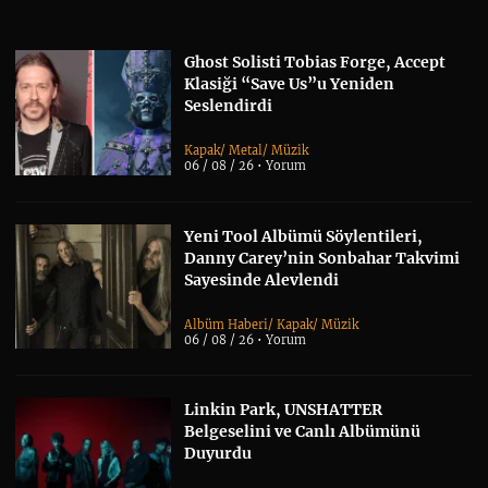
Ghost Solisti Tobias Forge, Accept
Klasiği “Save Us”u Yeniden
Seslendirdi
Kapak
/
Metal
/
Müzik
06 / 08 / 26 •
Yorum
Yeni Tool Albümü Söylentileri,
Danny Carey’nin Sonbahar Takvimi
Sayesinde Alevlendi
Albüm Haberi
/
Kapak
/
Müzik
06 / 08 / 26 •
Yorum
Linkin Park, UNSHATTER
Belgeselini ve Canlı Albümünü
Duyurdu