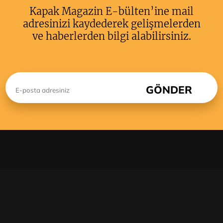
Kapak Magazin E-bülten’ine mail
adresinizi kaydederek gelişmelerden
ve haberlerden bilgi alabilirsiniz.