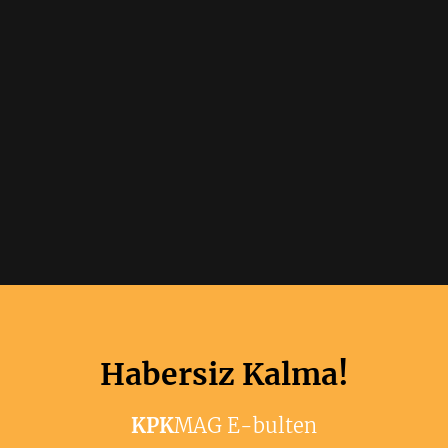
Habersiz Kalma!
KPK
MAG E-bulten