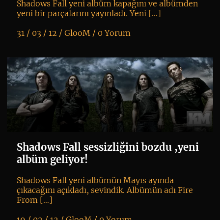
Shadows Fall yeni albüm kapağını ve albümden
yeni bir parçalarını yayınladı. Yeni […]
31 / 03 / 12 /
GlooM
/
0 Yorum
K
+
Shadows Fall sessizliğini bozdu ,yeni
albüm geliyor!
Shadows Fall yeni albümün Mayıs ayında
çıkacağını açıkladı, sevindik. Albümün adı Fire
From […]
19 / 02 / 12 /
GlooM
/
0 Yorum