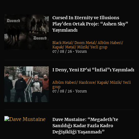
Cursed In Eternity ve Illusions
Play’den Ortak Proje: “Ashen Sky”
Yayımlandı
Black Metal
/
Doom Metal
/
Albüm Haberi
/
Kapak
/
Metal
/
Müzik
/
Yerli grup
07 / 08 / 26 •
Yorum
I Deny, Yeni EP’si “İnfial”ı Yayımladı
Albüm Haberi
/
Hardcore
/
Kapak
/
Müzik
/
Yerli
grup
07 / 08 / 26 •
Yorum
Dave Mustaine: “Megadeth’te
Sanıldığı Kadar Fazla Kadro
Değişikliği Yaşanmadı”