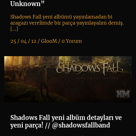
ne
Unknown”
Shadows Fall yeni albümü yayınlamadan bi
aragazı verelimde bir parça yayınlayalım demiş.
[…]
25 / 04 / 12 /
GlooM
/
0 Yorum
K
+
Shadows Fall yeni albüm detayları ve
yeni parça! // @shadowsfallband