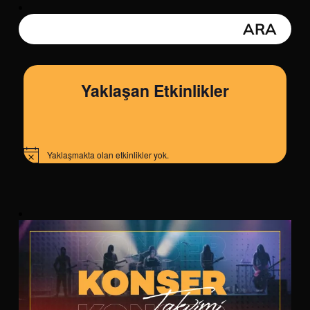
Yaklaşan Etkinlikler
Yaklaşmakta olan etkinlikler yok.
Notice