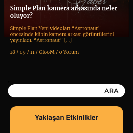
Simple Plan kamera arkasında neler
oluyor?
Simple Plan Yeni videoları “Astronaut”
öncesinde klibin kamera arkası görüntülerini
yayınladı. “Astronaut” […]
18 / 09 / 11 /
GlooM
/
0 Yorum
K
+
Yaklaşan Etkinlikler