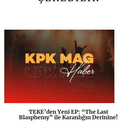
TEKE’den Yeni EP: “The Last
K
+
Blasphemy” ile Karanlığın Derinine!