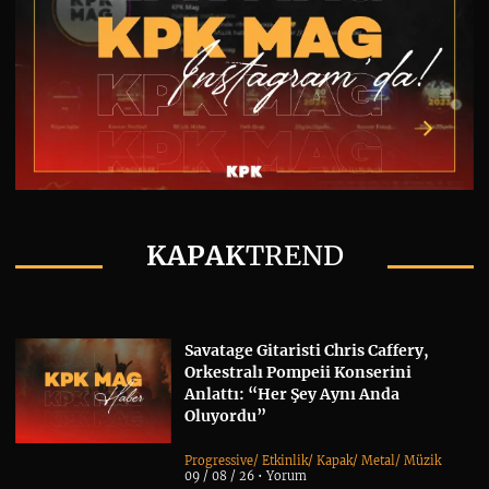
KAPAK
TREND
Savatage Gitaristi Chris Caffery,
Orkestralı Pompeii Konserini
Anlattı: “Her Şey Aynı Anda
Oluyordu”
Progressive
/
Etkinlik
/
Kapak
/
Metal
/
Müzik
09 / 08 / 26 •
Yorum