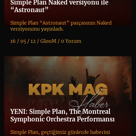
Simple Plan Naked versiyonu ile
“Astronaut”
Simple Plan “Astronaut” parçasının Naked
versiyonunu yayınladı.
16 / 05 / 12 /
GlooM
/
0 Yorum
K
+
YENI: Simple Plan, The Montreal
Symphonic Orchestra Performansı
Simple Plan, geçtiğimiz günlerde haberini