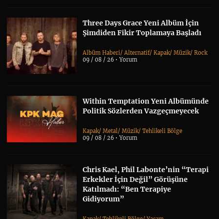
Three Days Grace Yeni Albüm İçin
Şimdiden Fikir Toplamaya Başladı
Albüm Haberi
/
Alternatif
/
Kapak
/
Müzik
/
Rock
09 / 08 / 26 •
Yorum
Within Temptation Yeni Albümünde
Politik Sözlerden Vazgeçmeyecek
Kapak
/
Metal
/
Müzik
/
Tehlikeli Bölge
09 / 08 / 26 •
Yorum
Chris Kael, Phil Labonte’nin “Terapi
Erkekler İçin Değil” Görüşüne
Katılmadı: “Ben Terapiye
Gidiyorum”
Kapak
/
Tehlikeli Bölge
/
Yaşam