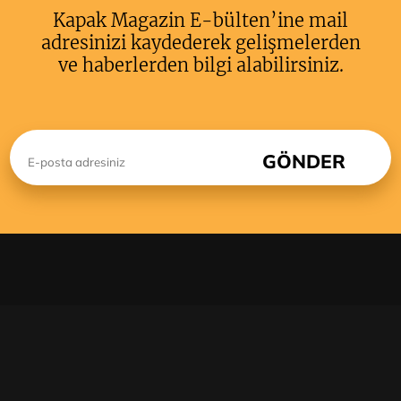
Kapak Magazin E-bülten’ine mail
adresinizi kaydederek gelişmelerden
ve haberlerden bilgi alabilirsiniz.