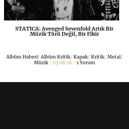
STATICA: Avenged Sevenfold Artık Bir
K
+
Müzik Türü Değil, Bir Fikir
•
Albüm Haberi
/
Albüm Kritik
/
Kapak
/
Kritik
/
Metal
/
Müzik
• 03 08 26 •
1 Yorum