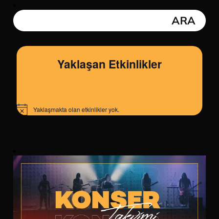
Yaklaşan Etkinlikler
Yaklaşmakta olan etkinlikler yok.
Notice