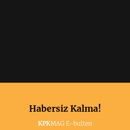
Habersiz Kalma!
KPK
MAG E-bulten