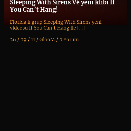
Sleeping With Sirens Ve yeni klibi If
ne
You Can’t Hang!
Florida lı grup Sleeping With Sirens yeni
videosu If You Can’t Hang ile […]
26 / 09 / 11 /
GlooM
/
0 Yorum
K
+