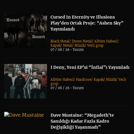
Cursed In Eternity ve Illusions
Play’den Ortak Proje: “Ashen Sky”
Yayımlandı
Black Metal
/
Doom Metal
/
Albüm Haberi
/
Kapak
/
Metal
/
Müzik
/
Yerli grup
07 / 08 / 26 •
Yorum
I Deny, Yeni EP’si “İnfial”ı Yayımladı
Albüm Haberi
/
Hardcore
/
Kapak
/
Müzik
/
Yerli
grup
07 / 08 / 26 •
Yorum
Dave Mustaine: “Megadeth’te
Sanıldığı Kadar Fazla Kadro
Değişikliği Yaşanmadı”