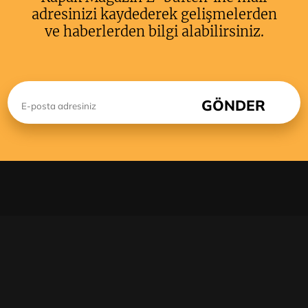
adresinizi kaydederek gelişmelerden
ve haberlerden bilgi alabilirsiniz.