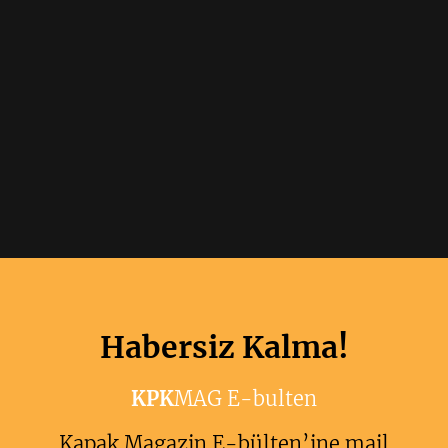
Habersiz Kalma!
KPK
MAG E-bulten
Kapak Magazin E-bülten’ine mail