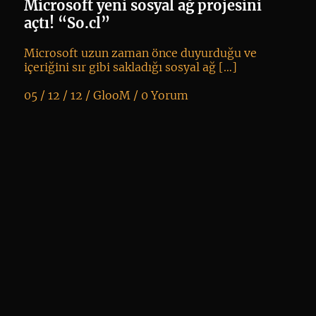
Microsoft yeni sosyal ağ projesini
açtı! “So.cl”
Microsoft uzun zaman önce duyurduğu ve
içeriğini sır gibi sakladığı sosyal ağ […]
05 / 12 / 12 /
GlooM
/
0 Yorum
K
+