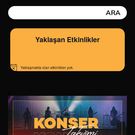
Yaklaşan Etkinlikler
Yaklaşmakta olan etkinlikler yok.
Notice