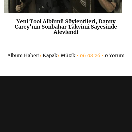
Yeni Tool Albümü Söylentileri, Danny
K
+
Carey’nin Sonbahar Takvimi Sayesinde
Alevlendi
Albüm Haberi
/
Kapak
/
Müzik
• 06 08 26 •
0 Yorum