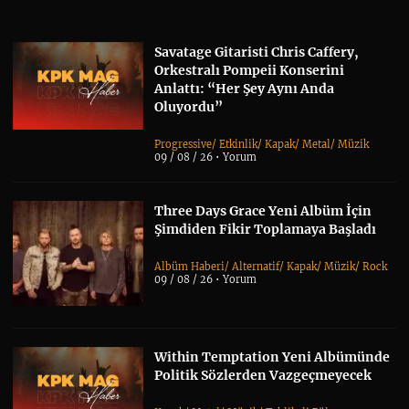
Savatage Gitaristi Chris Caffery,
Orkestralı Pompeii Konserini
Anlattı: “Her Şey Aynı Anda
Oluyordu”
Progressive
/
Etkinlik
/
Kapak
/
Metal
/
Müzik
09 / 08 / 26 •
Yorum
Three Days Grace Yeni Albüm İçin
Şimdiden Fikir Toplamaya Başladı
Albüm Haberi
/
Alternatif
/
Kapak
/
Müzik
/
Rock
09 / 08 / 26 •
Yorum
Within Temptation Yeni Albümünde
Politik Sözlerden Vazgeçmeyecek