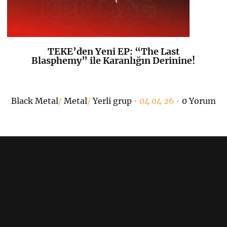
TEKE’den Yeni EP: “The Last
K
+
Blasphemy” ile Karanlığın Derinine!
Black Metal
/
Metal
/
Yerli grup
• 04 04 26 •
0 Yorum