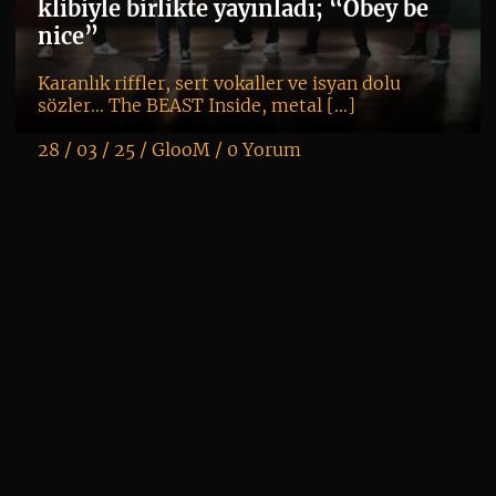
In
klibiyle birlikte yayınladı; “Obey be
nice”
Karanlık riffler, sert vokaller ve isyan dolu
sözler… The BEAST Inside, metal […]
28 / 03 / 25 /
GlooM
/
0 Yorum
K
+