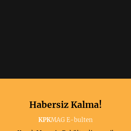
Habersiz Kalma!
KPK
MAG E-bulten