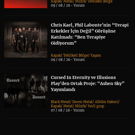
Kapak
/
Metal
/
Müzik
/
Tehlikeli Bölge
09 / 08 / 26 •
Yorum
Chris Kael, Phil Labonte’nin “Terapi
Erkekler İçin Değil” Görüşüne
Katılmadı: “Ben Terapiye
Gidiyorum”
Kapak
/
Tehlikeli Bölge
/
Yaşam
09 / 08 / 26 •
Yorum
Cursed In Eternity ve Illusions
Play’den Ortak Proje: “Ashen Sky”
Yayımlandı
Black Metal
/
Doom Metal
/
Albüm Haberi
/
Kapak
/
Metal
/
Müzik
/
Yerli grup
07 / 08 / 26 •
Yorum