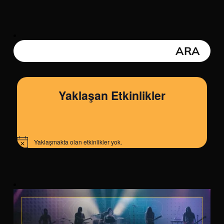
Yaklaşan Etkinlikler
Yaklaşmakta olan etkinlikler yok.
Notice