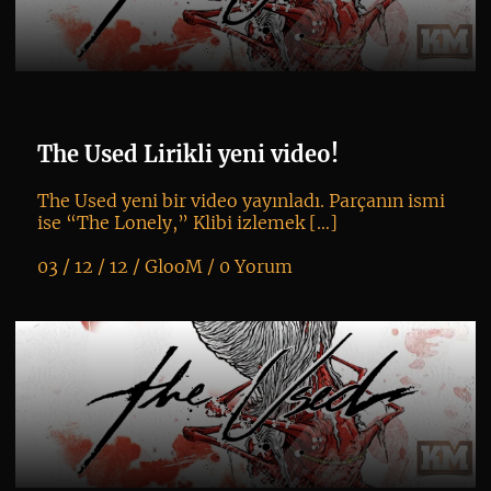
The Used Lirikli yeni video!
The Used yeni bir video yayınladı. Parçanın ismi
ise “The Lonely,” Klibi izlemek […]
03 / 12 / 12 /
GlooM
/
0 Yorum
K
+