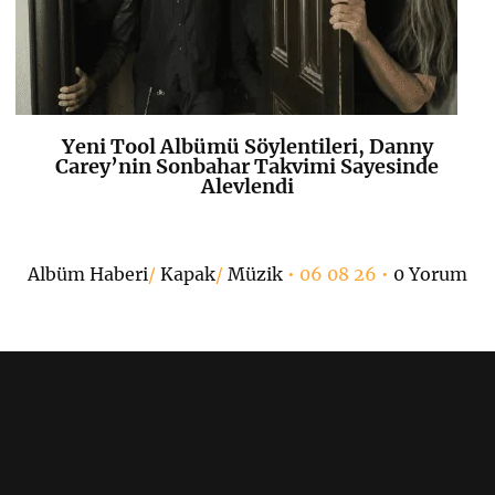
Yeni Tool Albümü Söylentileri, Danny
K
+
Carey’nin Sonbahar Takvimi Sayesinde
Alevlendi
Albüm Haberi
/
Kapak
/
Müzik
• 06 08 26 •
0 Yorum