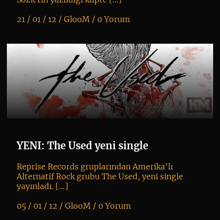
21 / 01 / 12 /
GlooM
/
0 Yorum
K
+
YENI: The Used yeni single
Reprise Records gruplarından Amerika’lı
Alternatif Rock grubu The Used, yeni single
yayınladı. […]
05 / 01 / 12 /
GlooM
/
0 Yorum
K
+