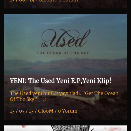
K
+
YENI: The Used Yeni E.P,Yeni Klip!
The Used yeni bir E.P yayınladı. “Get The Ocean
Of The Sky” […]
13 / 07 / 13 /
GlooM
/
0 Yorum
K
+