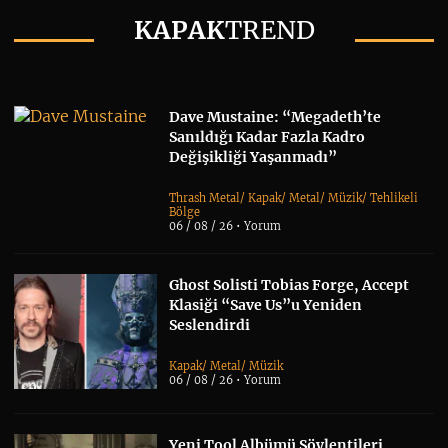
KAPAK
TREND
Dave Mustaine: “Megadeth’te
Sanıldığı Kadar Fazla Kadro
Değişikliği Yaşanmadı”
Thrash Metal
/
Kapak
/
Metal
/
Müzik
/
Tehlikeli
Bölge
06 / 08 / 26 •
Yorum
Ghost Solisti Tobias Forge, Accept
Klasiği “Save Us”u Yeniden
Seslendirdi
Kapak
/
Metal
/
Müzik
06 / 08 / 26 •
Yorum
Yeni Tool Albümü Söylentileri,