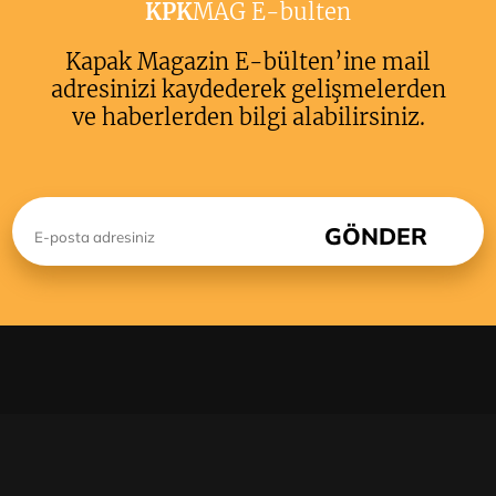
KPK
MAG E-bulten
Kapak Magazin E-bülten’ine mail
adresinizi kaydederek gelişmelerden
ve haberlerden bilgi alabilirsiniz.