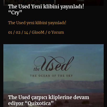
The Used Yeni klibini yayınladı!
“Cry”
The Used yeni klibini yayınladı!
01 / 02 / 14 /
GlooM
/
0 Yorum
K
+
The Used çarpıcı kliplerine devam
ediyor “Quixotica”