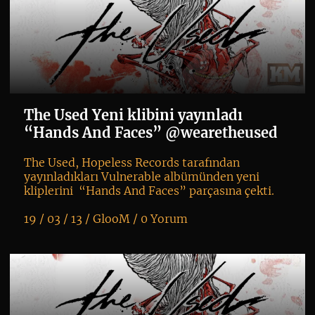
The Used Yeni klibini yayınladı
“Hands And Faces” @wearetheused
The Used, Hopeless Records tarafından
yayınladıkları Vulnerable albümünden yeni
kliplerini “Hands And Faces” parçasına çekti.
19 / 03 / 13 /
GlooM
/
0 Yorum
K
+