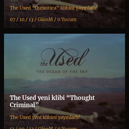
The Used “Quixotica” klibini yayınladı!
07 / 10 / 13 /
GlooM
/
0 Yorum
K
+
The Used yeni klibi “Thought
Criminal”
The Used yeni klibini yayınladı!
13 / 09 / 13 /
GlooM
/
0 Yorum