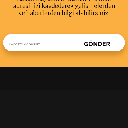
adresinizi kaydederek gelişmelerden
ve haberlerden bilgi alabilirsiniz.