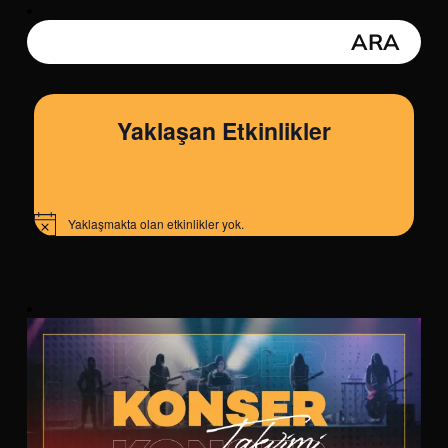
Yaklaşan Etkinlikler
Yaklaşmakta olan etkinlikler yok.
Notice