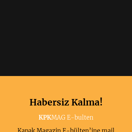
Habersiz Kalma!
KPK
MAG E-bulten
Kapak Magazin E-bülten’ine mail