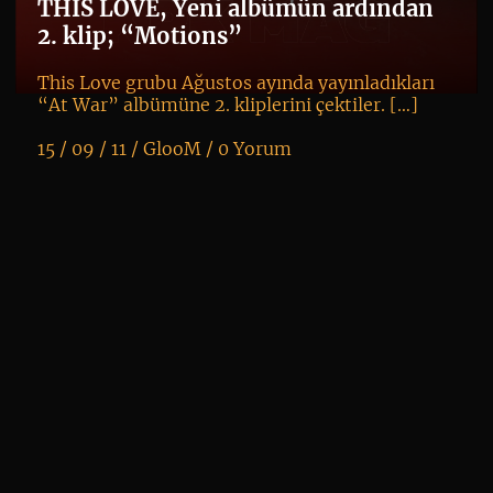
mo
THIS LOVE, Yeni albümün ardından
2. klip; “Motions”
This Love grubu Ağustos ayında yayınladıkları
“At War” albümüne 2. kliplerini çektiler. […]
15 / 09 / 11 /
GlooM
/
0 Yorum
K
+