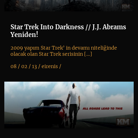
Star Trek Into Darkness // J.J. Abrams
Yeniden!
2009 yapım Star Trek’ in devamı niteliğinde
olacak olan Star Trek serisinin […]
08 / 02 / 13 /
eirenis
/
K
+