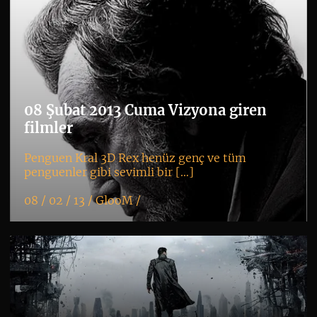
08 Şubat 2013 Cuma Vizyona giren
filmler
Penguen Kral 3D Rex henüz genç ve tüm
penguenler gibi sevimli bir […]
08 / 02 / 13 /
GlooM
/
K
+