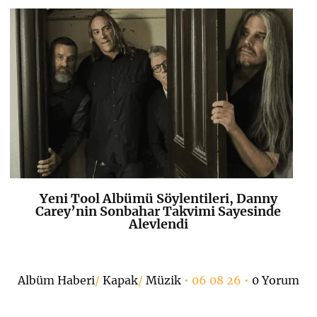
Yeni Tool Albümü Söylentileri, Danny
K
+
Carey’nin Sonbahar Takvimi Sayesinde
Alevlendi
Albüm Haberi
/
Kapak
/
Müzik
• 06 08 26 •
0 Yorum