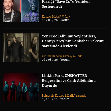
Klasiği “Save Us”u Yeniden
Seslendirdi
Kapak
/
Metal
/
Müzik
06 / 08 / 26 •
Yorum
Yeni Tool Albümü Söylentileri,
Danny Carey’nin Sonbahar Takvimi
Sayesinde Alevlendi
Albüm Haberi
/
Kapak
/
Müzik
06 / 08 / 26 •
Yorum
Linkin Park, UNSHATTER
Belgeselini ve Canlı Albümünü
Duyurdu
Belgesel
/
Kapak
/
Müzik
/
Yakında
05 / 08 / 26 •
Yorum