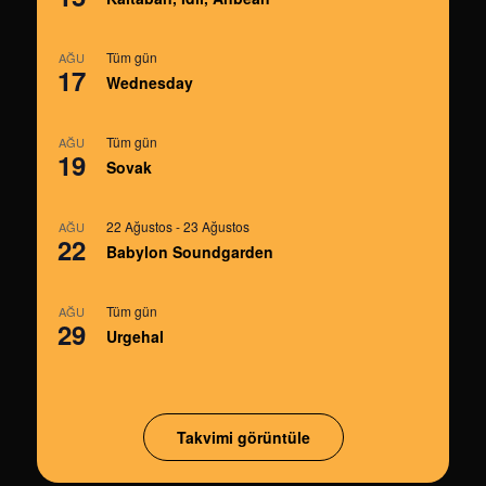
Tüm gün
AĞU
17
Wednesday
Tüm gün
AĞU
19
Sovak
22 Ağustos
-
23 Ağustos
AĞU
22
Babylon Soundgarden
Tüm gün
AĞU
29
Urgehal
Takvimi görüntüle