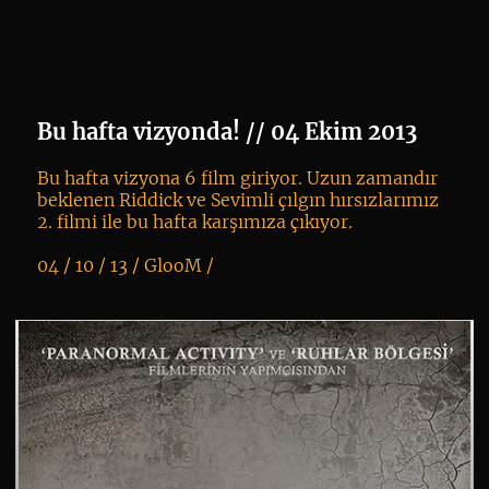
Bu hafta vizyonda! // 04 Ekim 2013
Bu hafta vizyona 6 film giriyor. Uzun zamandır
beklenen Riddick ve Sevimli çılgın hırsızlarımız
2. filmi ile bu hafta karşımıza çıkıyor.
04 / 10 / 13 /
GlooM
/
K
+