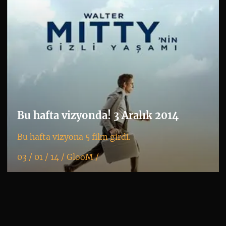
Bu hafta vizyonda! 3 Aralık 2014
Bu hafta vizyona 5 film girdi.
03 / 01 / 14 /
GlooM
/
K
+