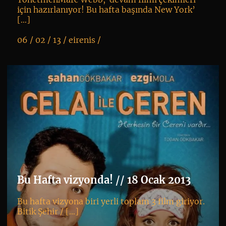
için hazırlanıyor! Bu hafta başında New York’
[…]
06 / 02 / 13 /
eirenis
/
K
+
Bu Hafta vizyonda! // 18 Ocak 2013
Bu hafta vizyona biri yerli toplam 3 film giriyor.
Bitik Şehir / […]