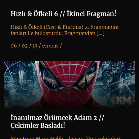
Hızlı & Öfkeli 6 // İkinci Fragman!
Hızlı & Öfkeli (Fast & Furious) 2. Fragmanını
fanları ile buluşturdu. Fragmandan […]
06 / 02 / 13 /
eirenis
/
K
+
İnanılmaz Örümcek Adam 2 //
Çekimler Başladı!
YönetmenMarc Webb, devam filmi çekimleri