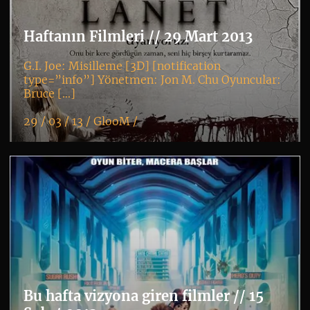
Haftanın Filmleri // 29 Mart 2013
G.I. Joe: Misilleme [3D] [notification
type=”info”] Yönetmen: Jon M. Chu Oyuncular:
Bruce […]
29 / 03 / 13 /
GlooM
/
K
+
Bu hafta vizyona giren filmler // 15