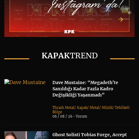
KAPAK
TREND
Dave Mustaine: “Megadeth’te
Sanıldığı Kadar Fazla Kadro
Değişikliği Yaşanmadı”
Thrash Metal
/
Kapak
/
Metal
/
Müzik
/
Tehlikeli
Bölge
06 / 08 / 26 •
Yorum
Ghost Solisti Tobias Forge, Accept