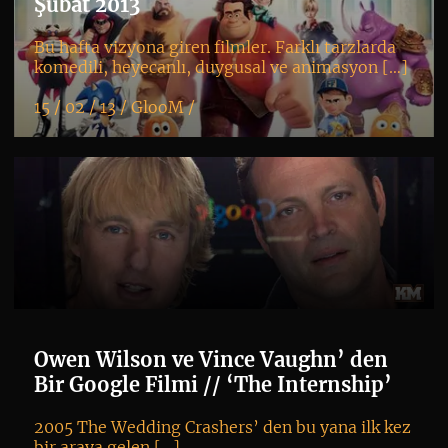
Şubat 2013
Bu hafta vizyona giren filmler. Farklı tarzlarda
komedili, heyecanlı, duygusal ve animasyon […]
15 / 02 / 13 /
GlooM
/
K
+
Owen Wilson ve Vince Vaughn’ den
Bir Google Filmi // ‘The Internship’
2005 The Wedding Crashers’ den bu yana ilk kez
bir araya gelen […]