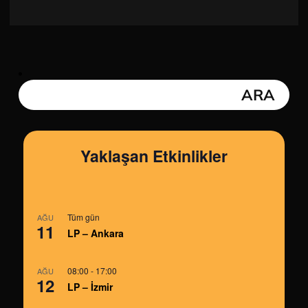
Yaklaşan Etkinlikler
Tüm gün
AĞU
11
LP – Ankara
08:00
-
17:00
AĞU
12
LP – İzmir