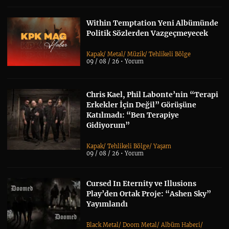
Within Temptation Yeni Albümünde
Politik Sözlerden Vazgeçmeyecek
Kapak
/
Metal
/
Müzik
/
Tehlikeli Bölge
09 / 08 / 26 •
Yorum
Chris Kael, Phil Labonte’nin “Terapi
Erkekler İçin Değil” Görüşüne
Katılmadı: “Ben Terapiye
Gidiyorum”
Kapak
/
Tehlikeli Bölge
/
Yaşam
09 / 08 / 26 •
Yorum
Cursed In Eternity ve Illusions
Play’den Ortak Proje: “Ashen Sky”
Yayımlandı
Black Metal
/
Doom Metal
/
Albüm Haberi
/