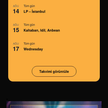
Tüm gün
AĞU
14
LP – İstanbul
Tüm gün
AĞU
15
Kaltaban, Idil, Anbean
Tüm gün
AĞU
17
Wednesday
Takvimi görüntüle