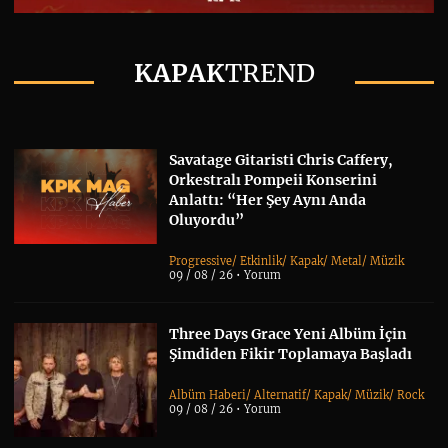
KAPAK
TREND
Savatage Gitaristi Chris Caffery,
Orkestralı Pompeii Konserini
Anlattı: “Her Şey Aynı Anda
Oluyordu”
Progressive
/
Etkinlik
/
Kapak
/
Metal
/
Müzik
09 / 08 / 26 •
Yorum
Three Days Grace Yeni Albüm İçin
Şimdiden Fikir Toplamaya Başladı
Albüm Haberi
/
Alternatif
/
Kapak
/
Müzik
/
Rock
09 / 08 / 26 •
Yorum